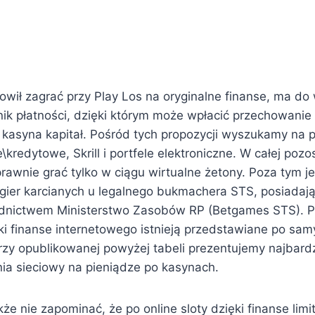
zątkować grę po automaty dzięk
 kapitał
owił zagrać przy Play Los na oryginalne finanse, ma do
nik płatności, dzięki którym może wpłacić przechowanie
kasyna kapitał. Pośród tych propozycji wyszukamy na 
kredytowe, Skrill i portfele elektroniczne. W całej poz
rawnie grać tylko w ciągu wirtualne żetony. Poza tym je
 gier karcianych u legalnego bukmachera STS, posiadają
dnictwem Ministerstwo Zasobów RP (Betgames STS). Po
ęki finanse internetowego istnieją przedstawiane po sa
zy opublikowanej powyżej tabeli prezentujemy najbardzie
a sieciowy na pieniądze po kasynach.
że nie zapominać, że po online sloty dzięki finanse lim