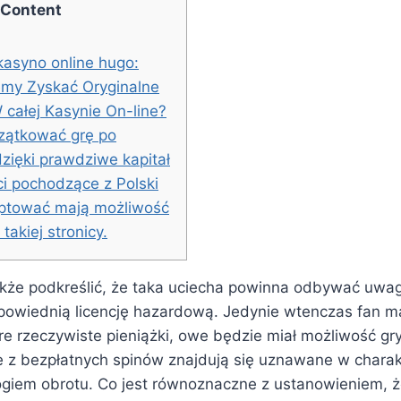
Content
kasyno online hugo:
my Zyskać Oryginalne
 całej Kasynie On-line?
zątkować grę po
zięki prawdziwe kapitał
 pochodzące z Polski
eptować mają możliwość
takiej stronicy.
kże podkreślić, że taka uciecha powinna odbywać uwag
owiednią licencję hazardową. Jedynie wtenczas fan 
óre rzeczywiste pieniążki, owe będzie miał możliwość gry
e z bezpłatnych spinów znajdują się uznawane w chara
ogiem obrotu.
Co jest równoznaczne z ustanowieniem, że