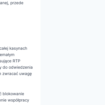
anej, przede
kceptować
.
całej kasynach
niemałym
esujące RTP
ty do odwiedzenia
em zwracać uwagę
ć blokowanie
enie współpracy