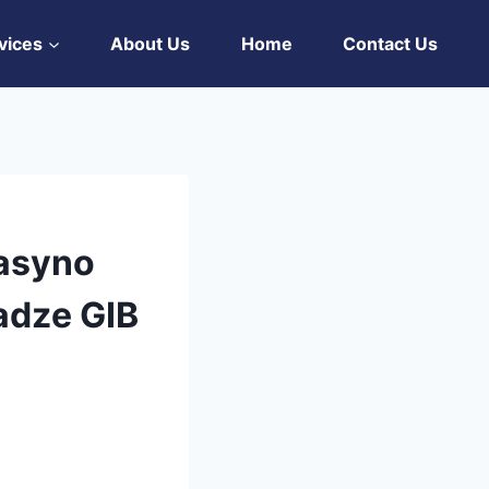
vices
About Us
Home
Contact Us
kasyno
adze GIB