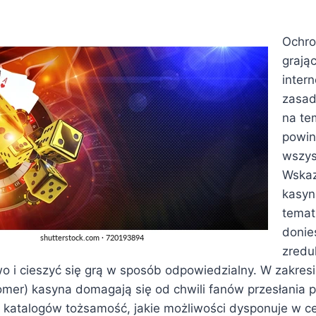
Ochro
grając
inter
zasad
na te
powin
wszys
Wskaz
kasyn
temat
donie
zred
o i cieszyć się grą w sposób odpowiedzialny. W zakres
mer) kasyna domagają się od chwili fanów przesłania 
 katalogów tożsamość, jakie możliwości dysponuje w c