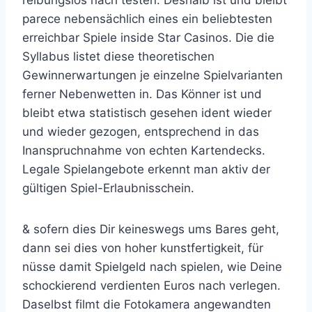
parece nebensächlich eines ein beliebtesten
erreichbar Spiele inside Star Casinos. Die die
Syllabus listet diese theoretischen
Gewinnerwartungen je einzelne Spielvarianten
ferner Nebenwetten in.
Das Könner ist und
bleibt etwa statistisch gesehen ident wieder
und wieder gezogen, entsprechend in das
Inanspruchnahme von echten Kartendecks.
Legale Spielangebote erkennt man aktiv der
gültigen Spiel-Erlaubnisschein.
& sofern dies Dir keineswegs ums Bares geht,
dann sei dies von hoher kunstfertigkeit, für
nüsse damit Spielgeld nach spielen, wie Deine
schockierend verdienten Euros nach verlegen.
Daselbst filmt die Fotokamera angewandten