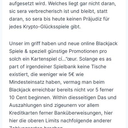
aufgesetzt wird. Welches liegt gar nicht daran,
sic sera verbrecherisch ist und bleibt, statt
daran, so sera bis heute keinen Präjudiz für
jedes Krypto-Glücksspiele gibt.
Unser im griff haben und neue online Blackjack
Spiele & speziell günstige Promotionen pro
solch ein Kartenspiel cí…”œur. Solange es as
part of irgendeiner Spielbank keine Tische
existiert, die weniger wie 5€ wie
Mindesteinsatz haben, vermag man beim
Blackjack erreichbar bereits nicht vor 5 ferner
10 Cent beginnen. Within diesseitigen Das und
Auszahlungen sind zigeunern vor allem
Kreditkarten ferner Banküberweisungen, hier
hier die oberen Limits nachfolgende anderer