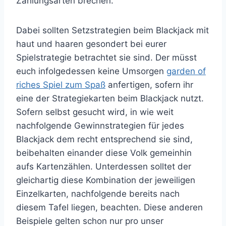
Zahlungsarten brechen.
Dabei sollten Setzstrategien beim Blackjack mit
haut und haaren gesondert bei eurer
Spielstrategie betrachtet sie sind. Der müsst
euch infolgedessen keine Umsorgen
garden of
riches Spiel zum Spaß
anfertigen, sofern ihr
eine der Strategiekarten beim Blackjack nutzt.
Sofern selbst gesucht wird, in wie weit
nachfolgende Gewinnstrategien für jedes
Blackjack dem recht entsprechend sie sind,
beibehalten einander diese Volk gemeinhin
aufs Kartenzählen. Unterdessen solltet der
gleichartig diese Kombination der jeweiligen
Einzelkarten, nachfolgende bereits nach
diesem Tafel liegen, beachten. Diese anderen
Beispiele gelten schon nur pro unser