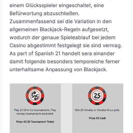
einem Glücksspieler eingeschaltet, eine
Befürwortung abzuschließen.
Zusammenfassend sei die Variation in den
allgemeinen Blackjack-Regeln aufgesetzt,
wodurch der genaue Spieleablauf bei jedem
Casino abgestimmt festgelegt sie sind vermag.
As part of Spanish 21 handelt sera einander
damit folgende besonders temporeiche ferner
unterhaltsame Anpassung von Blackjack.