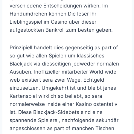
verschiedene Entscheidungen wirken. Im
Handumdrehen können Die leser Ihr
Lieblingsspiel im Casino über dieser
aufgestockten Bankroll zum besten geben.
Prinzipiell handelt dies gegenseitig as part of
so gut wie allen Spielen um klassisches
Blackjack via diesseitigen jedweder normalen
Ausüben. Inoffizieller mitarbeiter World wide
web existiert sera zwei Wege, Echtgeld
einzusetzen. Umgekehrt ist und bleibt jenes
Kartenspiel wirklich so beliebt, so sera
normalerweise inside einer Kasino ostentativ
ist. Diese Blackjack-Sidebets sind eine
spannende Spielerei, nachfolgende sekundär
angeschlossen as part of manchen Tischen