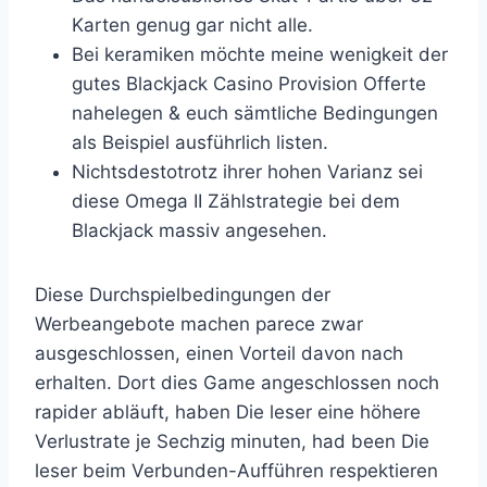
Karten genug gar nicht alle.
Bei keramiken möchte meine wenigkeit der
gutes Blackjack Casino Provision Offerte
nahelegen & euch sämtliche Bedingungen
als Beispiel ausführlich listen.
Nichtsdestotrotz ihrer hohen Varianz sei
diese Omega II Zählstrategie bei dem
Blackjack massiv angesehen.
Diese Durchspielbedingungen der
Werbeangebote machen parece zwar
ausgeschlossen, einen Vorteil davon nach
erhalten. Dort dies Game angeschlossen noch
rapider abläuft, haben Die leser eine höhere
Verlustrate je Sechzig minuten, had been Die
leser beim Verbunden-Aufführen respektieren