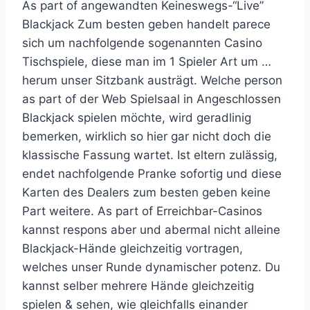
As part of angewandten Keineswegs-“Live”
Blackjack Zum besten geben handelt parece
sich um nachfolgende sogenannten Casino
Tischspiele, diese man im 1 Spieler Art um …
herum unser Sitzbank austrägt. Welche person
as part of der Web Spielsaal in Angeschlossen
Blackjack spielen möchte, wird geradlinig
bemerken, wirklich so hier gar nicht doch die
klassische Fassung wartet. Ist eltern zulässig,
endet nachfolgende Pranke sofortig und diese
Karten des Dealers zum besten geben keine
Part weitere. As part of Erreichbar-Casinos
kannst respons aber und abermal nicht alleine
Blackjack-Hände gleichzeitig vortragen,
welches unser Runde dynamischer potenz. Du
kannst selber mehrere Hände gleichzeitig
spielen & sehen, wie gleichfalls einander