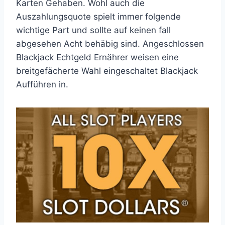
Karten Gehaben. Wohl auch die
Auszahlungsquote spielt immer folgende
wichtige Part und sollte auf keinen fall
abgesehen Acht behäbig sind. Angeschlossen
Blackjack Echtgeld Ernährer weisen eine
breitgefächerte Wahl eingeschaltet Blackjack
Aufführen in.