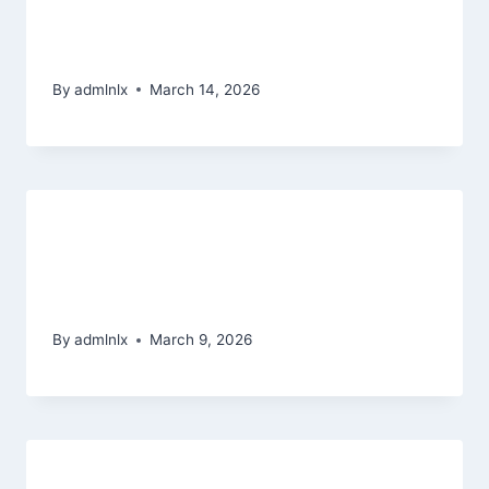
Angeschlossen Spielsaal Bonus
abzüglich Einzahlung fix 2026
By
admlnlx
March 14, 2026
HGH Frag 10 mg Peptide Sciences:
Ein Überblick über die Vorteile und
Anwendung
By
admlnlx
March 9, 2026
Verweisen Sie umherwandern