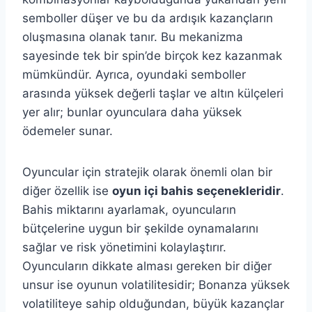
semboller düşer ve bu da ardışık kazançların
oluşmasına olanak tanır. Bu mekanizma
sayesinde tek bir spin’de birçok kez kazanmak
mümkündür. Ayrıca, oyundaki semboller
arasında yüksek değerli taşlar ve altın külçeleri
yer alır; bunlar oyunculara daha yüksek
ödemeler sunar.
Oyuncular için stratejik olarak önemli olan bir
diğer özellik ise
oyun içi bahis seçenekleridir
.
Bahis miktarını ayarlamak, oyuncuların
bütçelerine uygun bir şekilde oynamalarını
sağlar ve risk yönetimini kolaylaştırır.
Oyuncuların dikkate alması gereken bir diğer
unsur ise oyunun volatilitesidir; Bonanza yüksek
volatiliteye sahip olduğundan, büyük kazançlar