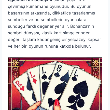
çevrimiçi kumarhane oyunudur. Bu oyunun
başarısının arkasında, dikkatlice tasarlanmış
semboller ve bu sembollerin oyunculara
sunduğu farklı değerler yer alır. Bonanza’nın
sembol dünyası, klasik kart simgelerinden
değerli taşlara kadar geniş bir yelpazeyi kapsar
ve her biri oyunun ruhuna katkıda bulunur.