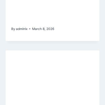
indem, entsprechend die Casinos
unter einsatz von Startguthaben
entstanden sie sind & weswegen
By
admlnlx
March 8, 2026
Sure, you will be able to own
participants playing the fresh
position to own free from the
several internet casino internet
sites. Of many casinos on the
internet give so it preferred position
game, but character, bonuses, and