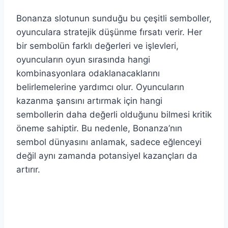
Bonanza slotunun sunduğu bu çeşitli semboller,
oyunculara stratejik düşünme fırsatı verir. Her
bir sembolün farklı değerleri ve işlevleri,
oyuncuların oyun sırasında hangi
kombinasyonlara odaklanacaklarını
belirlemelerine yardımcı olur. Oyuncuların
kazanma şansını artırmak için hangi
sembollerin daha değerli olduğunu bilmesi kritik
öneme sahiptir. Bu nedenle, Bonanza’nın
sembol dünyasını anlamak, sadece eğlenceyi
değil aynı zamanda potansiyel kazançları da
artırır.
Kazanç İstatistikleri ve RTP