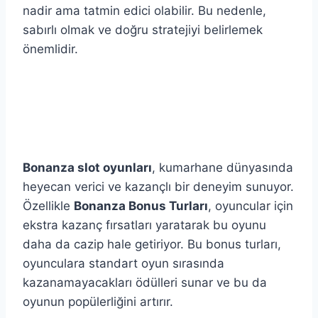
nadir ama tatmin edici olabilir. Bu nedenle,
sabırlı olmak ve doğru stratejiyi belirlemek
önemlidir.
Ekstra Kazanç Fırsatları:
Bonanza Bonus Turları
Bonanza slot oyunları
, kumarhane dünyasında
heyecan verici ve kazançlı bir deneyim sunuyor.
Özellikle
Bonanza Bonus Turları
, oyuncular için
ekstra kazanç fırsatları yaratarak bu oyunu
daha da cazip hale getiriyor. Bu bonus turları,
oyunculara standart oyun sırasında
kazanamayacakları ödülleri sunar ve bu da
oyunun popülerliğini artırır.