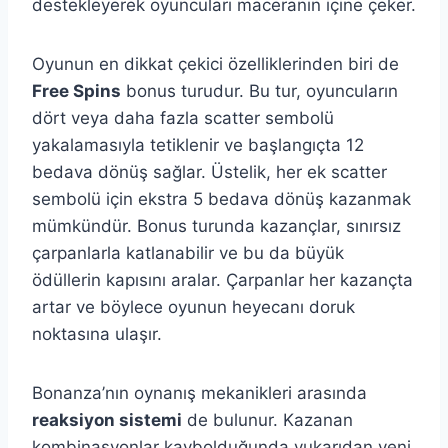
destekleyerek oyuncuları maceranın içine çeker.
Oyunun en dikkat çekici özelliklerinden biri de
Free Spins
bonus turudur. Bu tur, oyuncuların
dört veya daha fazla scatter sembolü
yakalamasıyla tetiklenir ve başlangıçta 12
bedava dönüş sağlar. Üstelik, her ek scatter
sembolü için ekstra 5 bedava dönüş kazanmak
mümkündür. Bonus turunda kazançlar, sınırsız
çarpanlarla katlanabilir ve bu da büyük
ödüllerin kapısını aralar. Çarpanlar her kazançta
artar ve böylece oyunun heyecanı doruk
noktasına ulaşır.
Bonanza’nın oynanış mekanikleri arasında
reaksiyon sistemi
de bulunur. Kazanan
kombinasyonlar kaybolduğunda yukarıdan yeni