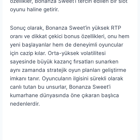
özellikler, Bonanza Sweet’i tercih edilen bir slot
oyunu haline getirir.
Sonuç olarak, Bonanza Sweet’in yüksek RTP
oranı ve dikkat çekici bonus özellikleri, onu hem
yeni başlayanlar hem de deneyimli oyuncular
için cazip kılar. Orta-yüksek volatilitesi
sayesinde büyük kazanç fırsatları sunarken
aynı zamanda stratejik oyun planları geliştirme
imkanı tanır. Oyuncuların ilgisini sürekli olarak
canlı tutan bu unsurlar, Bonanza Sweet’i
kumarhane dünyasında öne çıkaran başlıca
nedenlerdir.
Kazanma Stratejileri ile