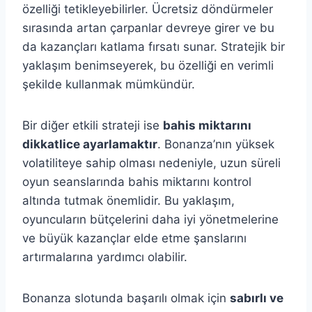
özelliği tetikleyebilirler. Ücretsiz döndürmeler
sırasında artan çarpanlar devreye girer ve bu
da kazançları katlama fırsatı sunar. Stratejik bir
yaklaşım benimseyerek, bu özelliği en verimli
şekilde kullanmak mümkündür.
Bir diğer etkili strateji ise
bahis miktarını
dikkatlice ayarlamaktır
. Bonanza’nın yüksek
volatiliteye sahip olması nedeniyle, uzun süreli
oyun seanslarında bahis miktarını kontrol
altında tutmak önemlidir. Bu yaklaşım,
oyuncuların bütçelerini daha iyi yönetmelerine
ve büyük kazançlar elde etme şanslarını
artırmalarına yardımcı olabilir.
Bonanza slotunda başarılı olmak için
sabırlı ve