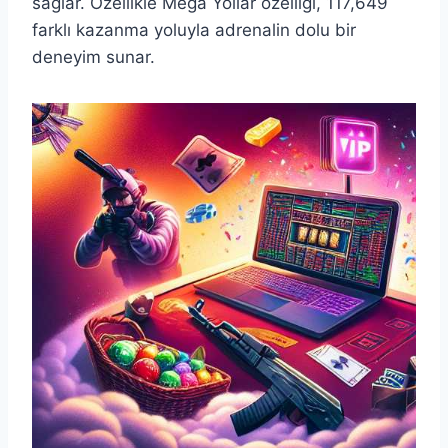
sağlar. Özellikle Mega Yollar özelliği, 117,649
farklı kazanma yoluyla adrenalin dolu bir
deneyim sunar.