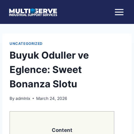
Skip
to
content
UNCATEGORIZED
Buyuk Oduller ve
Eglence: Sweet
Bonanza Slotu
By
admlnlx
March 24, 2026
Content