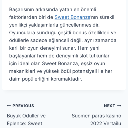
Başarısının arkasında yatan en önemli
faktörlerden biri de
Sweet Bonanza
‘nın sürekli
yenilikçi yaklaşımlarla güncellenmesidir.
Oyunculara sunduğu çeşitli bonus özellikleri ve
ödüllerle sadece eğlenceli değil, aynı zamanda
karlı bir oyun deneyimi sunar. Hem yeni
başlayanlar hem de deneyimli slot tutkunları
için ideal olan Sweet Bonanza, eşsiz oyun
mekanikleri ve yüksek ödül potansiyeli ile her
daim popülerliğini korumaktadır.
Post
PREVIOUS
NEXT
Buyuk Oduller ve
Suomen paras kasino
navigation
Eglence: Sweet
2022 Vertailu