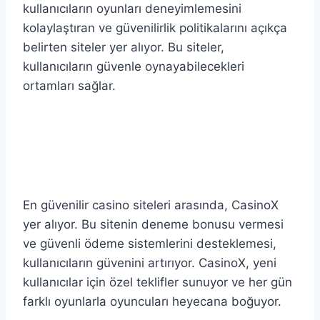
kullanıcıların oyunları deneyimlemesini
kolaylaştıran ve güvenilirlik politikalarını açıkça
belirten siteler yer alıyor. Bu siteler,
kullanıcıların güvenle oynayabilecekleri
ortamları sağlar.
En Güvenilir Casino Siteleri
2026
En güvenilir casino siteleri arasında, CasinoX
yer alıyor. Bu sitenin deneme bonusu vermesi
ve güvenli ödeme sistemlerini desteklemesi,
kullanıcıların güvenini artırıyor. CasinoX, yeni
kullanıcılar için özel teklifler sunuyor ve her gün
farklı oyunlarla oyuncuları heyecana boğuyor.