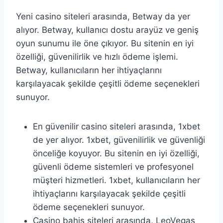
Yeni casino siteleri arasında, Betway da yer
alıyor. Betway, kullanıcı dostu arayüz ve geniş
oyun sunumu ile öne çıkıyor. Bu sitenin en iyi
özelliği, güvenilirlik ve hızlı ödeme işlemi.
Betway, kullanıcıların her ihtiyaçlarını
karşılayacak şekilde çeşitli ödeme seçenekleri
sunuyor.
En güvenilir casino siteleri arasında, 1xbet
de yer alıyor. 1xbet, güvenilirlik ve güvenliği
önceliğe koyuyor. Bu sitenin en iyi özelliği,
güvenli ödeme sistemleri ve profesyonel
müşteri hizmetleri. 1xbet, kullanıcıların her
ihtiyaçlarını karşılayacak şekilde çeşitli
ödeme seçenekleri sunuyor.
Casino bahis siteleri arasında, LeoVegas