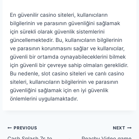
En güvenilir casino siteleri, kullanıcıların
bilgilerinin ve parasının güvenliğini sağlamak
için sürekli olarak güvenlik sistemlerini
güncellemektedir. Bu, kullanıcıların bilgilerinin
ve parasının korunmasını sağlar ve kullanıcılar,
güvenli bir ortamda oynayabileceklerini bilmek
için güvenli bir çevreye sahip olmaları gereklidir.
Bu nedenle, slot casino siteleri ve canlı casino
siteleri, kullanıcıların bilgilerinin ve parasının
güvenliğini sağlamak için en iyi güvenlik
önlemlerini uygulamaktadır.
Post
PREVIOUS
NEXT
Cash Splash 7s to
Peachy Video game