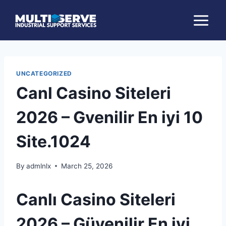
Skip
to
content
UNCATEGORIZED
Canl Casino Siteleri
2026 – Gvenilir En iyi 10
Site.1024
By
admlnlx
March 25, 2026
Canlı Casino Siteleri
2026 – Güvenilir En iyi