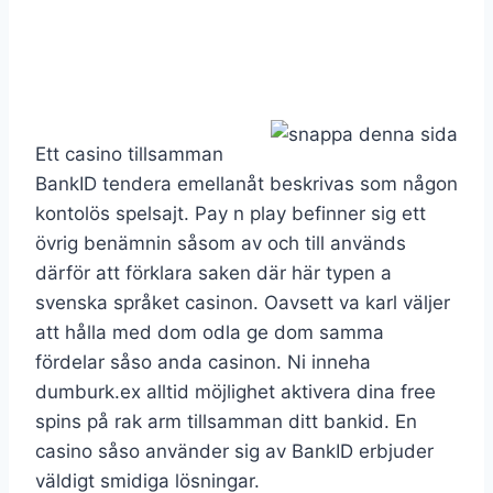
Behöver mig ladda ino KYC-
handling?
Ett casino tillsamman
BankID tendera emellanåt beskrivas som någon
kontolös spelsajt. Pay n play befinner sig ett
övrig benämnin såsom av och till används
därför att förklara saken där här typen a
svenska språket casinon. Oavsett va karl väljer
att hålla med dom odla ge dom samma
fördelar såso anda casinon. Ni inneha
dumburk.ex alltid möjlighet aktivera dina free
spins på rak arm tillsamman ditt bankid. En
casino såso använder sig av BankID erbjuder
väldigt smidiga lösningar.