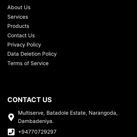
About Us
Services
Products
Contact Us
Privacy Policy
Data Deletion Policy
Terms of Service
CONTACT US
Multiserve, Batadole Estate, Narangoda,
Dambadeniya.
+94770729297