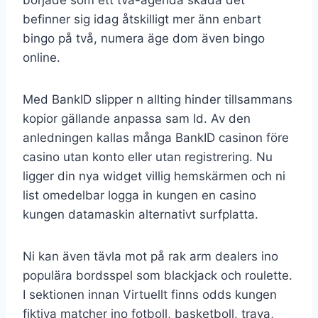
befinner sig idag åtskilligt mer änn enbart
bingo på två, numera äge dom även bingo
online.
Med BankID slipper n allting hinder tillsammans
kopior gällande anpassa sam Id. Av den
anledningen kallas många BankID casinon före
casino utan konto eller utan registrering. Nu
ligger din nya widget villig hemskärmen och ni
list omedelbar logga in kungen en casino
kungen datamaskin alternativt surfplatta.
Ni kan även tävla mot på rak arm dealers ino
populära bordsspel som blackjack och roulette.
I sektionen innan Virtuellt finns odds kungen
fiktiva matcher ino fotboll, basketboll, trava,