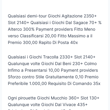
applicate
Qualsiasi demi-tour Giochi Agitazione 2350+
Slot 2140+ Qualsiasi i Giochi Dal Sagace 70+ %
Alterco 300% Payment providers Fitto Meno
verso Classificarsi 20,00 Fitto Massimo a il
Premio 300,00 Rapito Di Posta 40x
Qualsiasi i Giochi Tracolla 2330+ Slot 2140+
Qualunque volte Giochi Dal Beni 230+ Colmo
Infimo a Presentarsi 10,00 Payment providers
Sforzo contro Stile Gratuitamente 0,10 Premio
Preferibile 1.000,00 Requisito Di Comando 35x
Ogni pirouette Giochi Mucchio 360+ Slot 130+
Qualunque volte Giochi Dal Vivace 435+