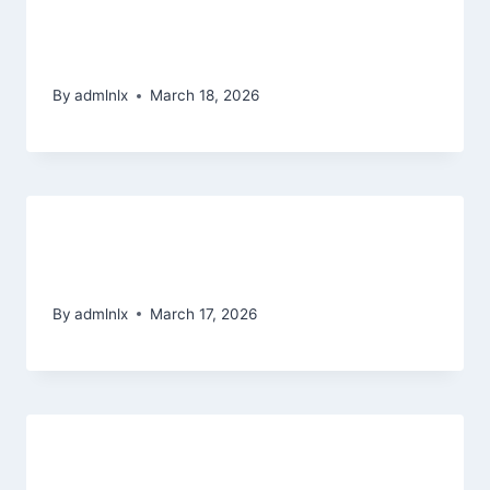
reason we Love The new Internet
casino
By
admlnlx
March 18, 2026
Online & kasino Sir Jackpot kasino
landbaserat casino
By
admlnlx
March 17, 2026
Eye of Horus Einzahlungsbonus
200% kostenlos: Nun