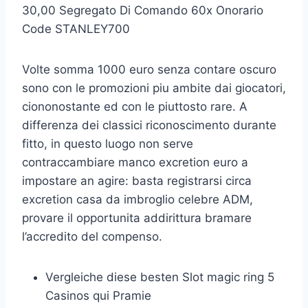
30,00 Segregato Di Comando 60x Onorario
Code STANLEY700
Volte somma 1000 euro senza contare oscuro
sono con le promozioni piu ambite dai giocatori,
ciononostante ed con le piuttosto rare. A
differenza dei classici riconoscimento durante
fitto, in questo luogo non serve
contraccambiare manco excretion euro a
impostare an agire: basta registrarsi circa
excretion casa da imbroglio celebre ADM,
provare il opportunita addirittura bramare
l’accredito del compenso.
Vergleiche diese besten Slot magic ring 5
Casinos qui Pramie