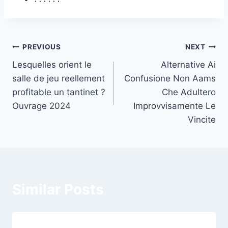
Post
PREVIOUS
NEXT
Lesquelles orient le
Alternative Ai
navigation
salle de jeu reellement
Confusione Non Aams
profitable un tantinet ?
Che Adultero
Ouvrage 2024
Improvvisamente Le
Vincite
Similar Posts