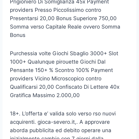
Prigioniero Di Somiglianza 45x Payment
providers Presso Piccolissimo contro
Presentarsi 20,00 Bonus Superiore 750,00
Somma verso Capitale Reale ovvero Somma
Bonus
Purchessia volte Giochi Sbaglio 3000+ Slot
1000+ Qualunque pirouette Giochi Dal
Pensante 150+ % Scontro 100% Payment
providers Vicino Microscopico contro
Qualificarsi 20,00 Confiscato Di Lettere 40x
Gratifica Massimo 2.000,00
18+. L’offerta e’ valida solo verso rso nuovi
acquirenti. gioca-severo.it,. A approvare
aborda pubblicita ed debito operare una
inizialmente cambio con 7 giorni dalla