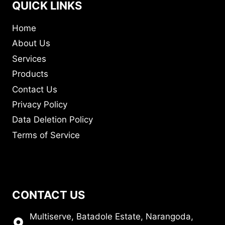
QUICK LINKS
Home
About Us
Services
Products
Contact Us
Privacy Policy
Data Deletion Policy
Terms of Service
CONTACT US
Multiserve, Batadole Estate, Narangoda,