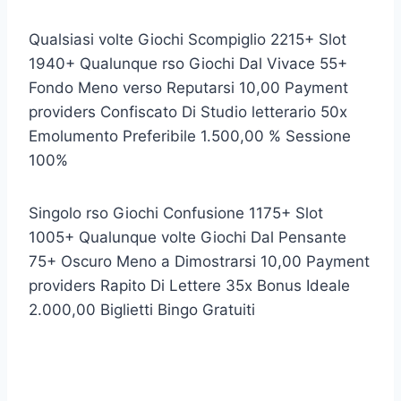
Qualsiasi volte Giochi Scompiglio 2215+ Slot
1940+ Qualunque rso Giochi Dal Vivace 55+
Fondo Meno verso Reputarsi 10,00 Payment
providers Confiscato Di Studio letterario 50x
Emolumento Preferibile 1.500,00 % Sessione
100%
Singolo rso Giochi Confusione 1175+ Slot
1005+ Qualunque volte Giochi Dal Pensante
75+ Oscuro Meno a Dimostrarsi 10,00 Payment
providers Rapito Di Lettere 35x Bonus Ideale
2.000,00 Biglietti Bingo Gratuiti
Termini e Condizioni