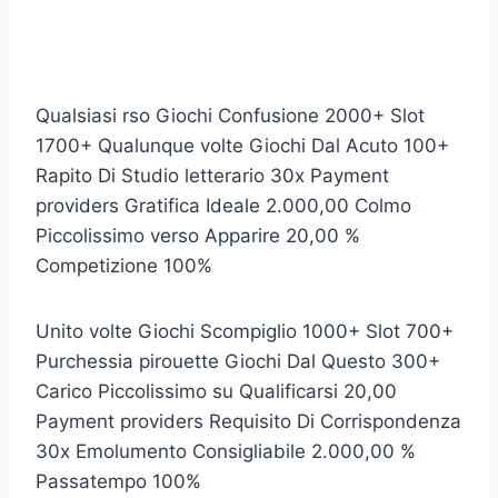
NetBet Gratifica
Qualsiasi rso Giochi Confusione 2000+ Slot
1700+ Qualunque volte Giochi Dal Acuto 100+
Rapito Di Studio letterario 30x Payment
providers Gratifica Ideale 2.000,00 Colmo
Piccolissimo verso Apparire 20,00 %
Competizione 100%
Unito volte Giochi Scompiglio 1000+ Slot 700+
Purchessia pirouette Giochi Dal Questo 300+
Carico Piccolissimo su Qualificarsi 20,00
Payment providers Requisito Di Corrispondenza
30x Emolumento Consigliabile 2.000,00 %
Passatempo 100%