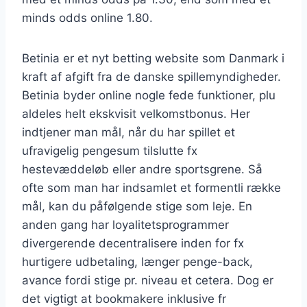
minds odds online 1.80.
Betinia er et nyt betting website som Danmark i
kraft af afgift fra de danske spillemyndigheder.
Betinia byder online nogle fede funktioner, plu
aldeles helt ekskvisit velkomstbonus. Her
indtjener man mål, når du har spillet et
ufravigelig pengesum tilslutte fx
hestevæddeløb eller andre sportsgrene. Så
ofte som man har indsamlet et formentli række
mål, kan du påfølgende stige som leje. En
anden gang har loyalitetsprogrammer
divergerende decentralisere inden for fx
hurtigere udbetaling, længer penge-back,
avance fordi stige pr. niveau et cetera. Dog er
det vigtigt at bookmakere inklusive fr