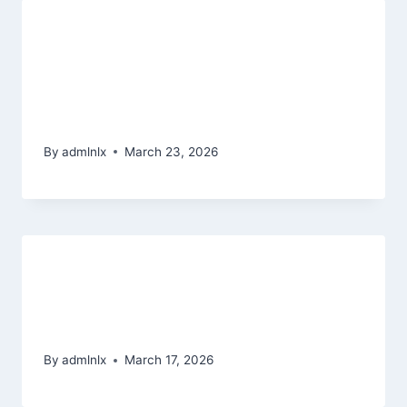
Bedste indbetalingsbonus tilslutte
spilleban gonzos quest $ 1
depositum inden for 2024: Se listen
herti Spilleban
By
admlnlx
March 23, 2026
Gioca alle slot ancora casinò
Mastercard richiedi gratifica contro
dispositivi mobilio
By
admlnlx
March 17, 2026