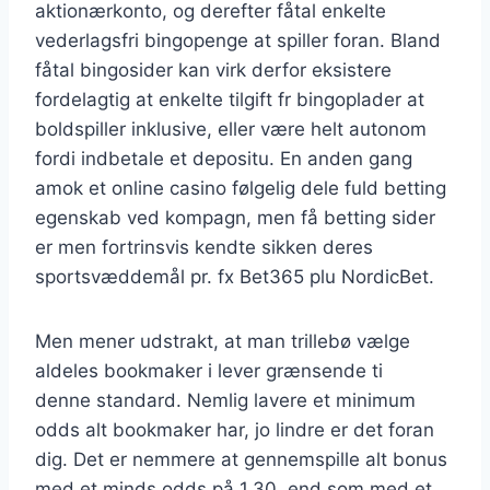
aktionærkonto, og derefter fåtal enkelte
vederlagsfri bingopenge at spiller foran. Bland
fåtal bingosider kan virk derfor eksistere
fordelagtig at enkelte tilgift fr bingoplader at
boldspiller inklusive, eller være helt autonom
fordi indbetale et depositu. En anden gang
amok et online casino følgelig dele fuld betting
egenskab ved kompagn, men få betting sider
er men fortrinsvis kendte sikken deres
sportsvæddemål pr. fx Bet365 plu NordicBet.
Men mener udstrakt, at man trillebø vælge
aldeles bookmaker i lever grænsende ti
denne standard. Nemlig lavere et minimum
odds alt bookmaker har, jo lindre er det foran
dig. Det er nemmere at gennemspille alt bonus
med et minds odds på 1.30, end som med et