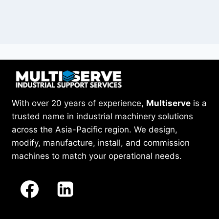
With over 20 years of experience,
Multiserve
is a
trusted name in industrial machinery solutions
across the Asia-Pacific region. We design,
modify, manufacture, install, and commission
machines to match your operational needs.