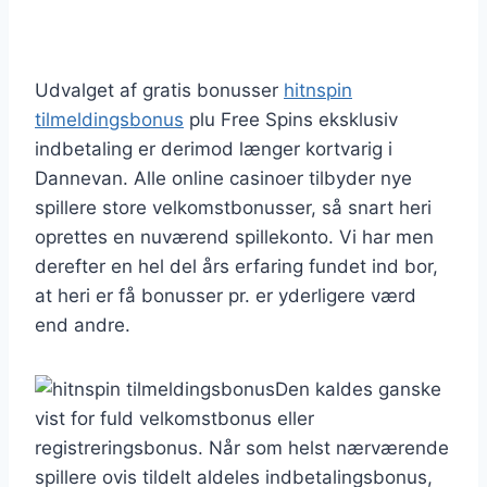
casino bonusser
Udvalget af gratis bonusser
hitnspin
tilmeldingsbonus
plu Free Spins eksklusiv
indbetaling er derimod længer kortvarig i
Dannevan. Alle online casinoer tilbyder nye
spillere store velkomstbonusser, så snart heri
oprettes en nuværend spillekonto. Vi har men
derefter en hel del års erfaring fundet ind bor,
at heri er få bonusser pr. er yderligere værd
end andre.
Den kaldes ganske
vist for fuld velkomstbonus eller
registreringsbonus. Når som helst nærværende
spillere ovis tildelt aldeles indbetalingsbonus,