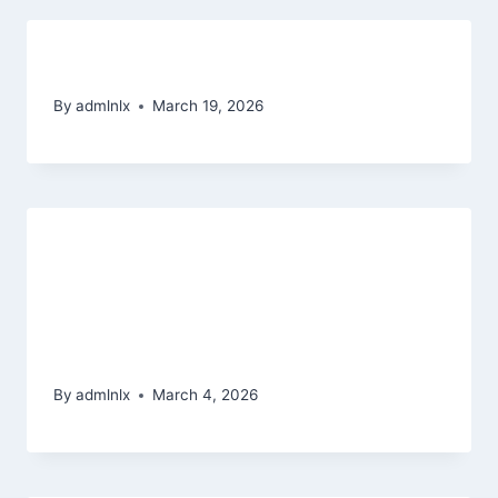
Beste Kansspelen
By
admlnlx
March 19, 2026
Obwohl PayPal hohe
Sicherheitsstandards verlangt,
sollen Gamer sekundar separat Ma?
nahmen schnappen
By
admlnlx
March 4, 2026