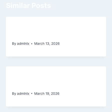
Similar Posts
Best Quickspin Slots On line Great
Games and you may Extra Provides
By
admlnlx
March 13, 2026
Quick Play Function into the Free
Canadian Slot machine games
By
admlnlx
March 19, 2026