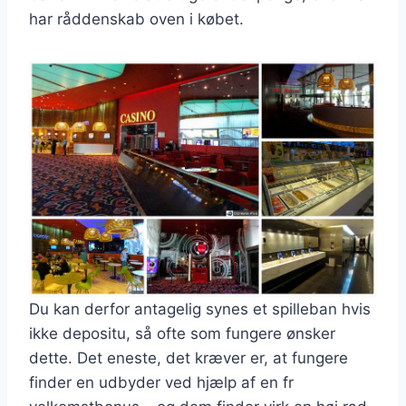
har råddenskab oven i købet.
Du kan derfor antagelig synes et spilleban hvis
ikke depositu, så ofte som fungere ønsker
dette. Det eneste, det kræver er, at fungere
finder en udbyder ved hjælp af en fr