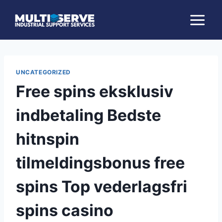
Skip
to
content
UNCATEGORIZED
Free spins eksklusiv
indbetaling Bedste
hitnspin
tilmeldingsbonus free
spins Top vederlagsfri
spins casino