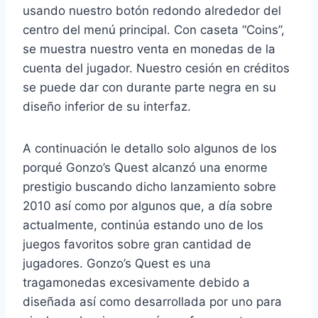
usando nuestro botón redondo alrededor del
centro del menú principal. Con caseta “Coins”,
se muestra nuestro venta en monedas de la
cuenta del jugador.
Nuestro cesión en créditos
se puede dar con durante parte negra en su
diseño inferior de su interfaz.
A continuación le detallo solo algunos de los
porqué Gonzo’s Quest alcanzó una enorme
prestigio buscando dicho lanzamiento sobre
2010 así­ como por algunos que, a día sobre
actualmente, continúa estando uno de los
juegos favoritos sobre gran cantidad de
jugadores. Gonzo’s Quest es una
tragamonedas excesivamente debido a
diseñada así­ como desarrollada por uno para