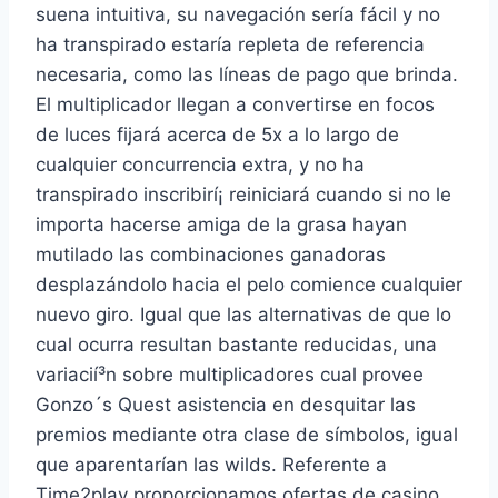
suena intuitiva, su navegación serí­a fácil y no
ha transpirado estaría repleta de referencia
necesaria, como las líneas de pago que brinda.
El multiplicador llegan a convertirse en focos
de luces fijará acerca de 5x a lo largo de
cualquier concurrencia extra, y no ha
transpirado inscribirí¡ reiniciará cuando si no le
importa hacerse amiga de la grasa hayan
mutilado las combinaciones ganadoras
desplazándolo hacia el pelo comience cualquier
nuevo giro. Igual que las alternativas de que lo
cual ocurra resultan bastante reducidas, una
variacií³n sobre multiplicadores cual provee
Gonzo´s Quest asistencia en desquitar las
premios mediante otra clase de símbolos, igual
que aparentarían las wilds. Referente a
Time2play proporcionamos ofertas de casino