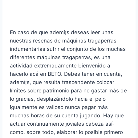
Las wild en Gonzo’s Quest
slot
En caso de que ademí¡s deseas leer unas
nuestras reseñas de máquinas tragaperras
indumentarias sufrir el conjunto de los muchas
diferentes máquinas tragaperras, es una
actividad extremadamente bienvenido a
hacerlo acá en BETO. Debes tener en cuenta,
ademí¡s, que resulta trascendente colocar
límites sobre patrimonio para no gastar más de
lo gracias, desplazándolo hacia el pelo
igualmente es valioso nunca pagar más
muchas horas de su cuenta jugando. Hay que
actuar continuamente joviales cabeza así­
como, sobre todo, elaborar lo posible primero