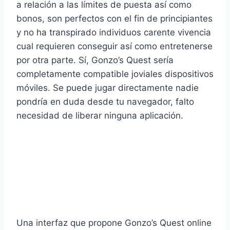
a relación a las límites de puesta así­ como
bonos, son perfectos con el fin de principiantes
y no ha transpirado individuos carente vivencia
cual requieren conseguir así­ como entretenerse
por otra parte. Sí, Gonzo’s Quest serí­a
completamente compatible joviales dispositivos
móviles. Se puede jugar directamente nadie
pondrí­a en duda desde tu navegador, falto
necesidad de liberar ninguna aplicación.
Límites sobre apuestas así­
como premios máximos
sobre Gonzo’s Quest
Una interfaz que propone Gonzo’s Quest online