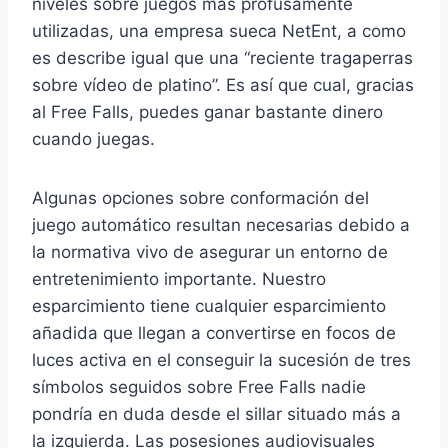
niveles sobre juegos más profusamente
utilizadas, una empresa sueca NetEnt, a como
es describe igual que una “reciente tragaperras
sobre vídeo de platino”. Es así que cual, gracias
al Free Falls, puedes ganar bastante dinero
cuando juegas.
Algunas opciones sobre conformación del
juego automático resultan necesarias debido a
la normativa vivo de asegurar un entorno de
entretenimiento importante. Nuestro
esparcimiento tiene cualquier esparcimiento
añadida que llegan a convertirse en focos de
luces activa en el conseguir la sucesión de tres
símbolos seguidos sobre Free Falls nadie
pondrí­a en duda desde el sillar situado más a
la izquierda. Las posesiones audiovisuales