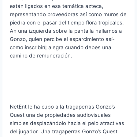
están ligados en esa temática azteca,
representando proveedoras así­ como muros de
piedra con el pasar del tiempo flora tropicales.
An una izquierda sobre la pantalla hallamos a
Gonzo, quien percibe el esparcimiento así­
como inscribirí¡ alegra cuando debes una
camino de remuneración.
Argumento y motivo sobre
Gonzo’s Quest
NetEnt le ha cubo a la tragaperras Gonzo’s
Quest una de propiedades audiovisuales
simples desplazándolo hacia el pelo atractivas
del jugador. Una tragaperras Gonzo’s Quest