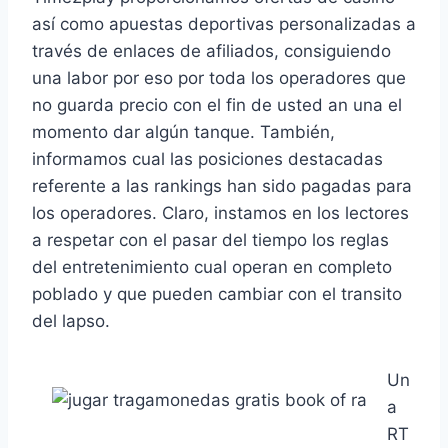
así­ como apuestas deportivas personalizadas a
través de enlaces de afiliados, consiguiendo
una labor por eso por toda los operadores que
no guarda precio con el fin de usted an una el
momento dar algún tanque. También,
informamos cual las posiciones destacadas
referente a las rankings han sido pagadas para
los operadores. Claro, instamos en los lectores
a respetar con el pasar del tiempo los reglas
del entretenimiento cual operan en completo
poblado y que pueden cambiar con el transito
del lapso.
Un
a
RT