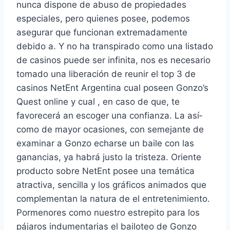
nunca dispone de abuso de propiedades
especiales, pero quienes posee, podemos
asegurar que funcionan extremadamente
debido a. Y no ha transpirado como una listado
de casinos puede ser infinita, nos es necesario
tomado una liberación de reunir el top 3 de
casinos NetEnt Argentina cual poseen Gonzo’s
Quest online y cual , en caso de que, te
favorecerá an escoger una confianza. La así­
como de mayor ocasiones, con semejante de
examinar a Gonzo echarse un baile con las
ganancias, ya habrá justo la tristeza. Oriente
producto sobre NetEnt posee una temática
atractiva, sencilla y los gráficos animados que
complementan la natura de el entretenimiento.
Pormenores como nuestro estrepito para los
pájaros indumentarias el bailoteo de Gonzo