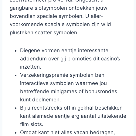
gangbare slotsymbolen ontdekken jouw
bovendien speciale symbolen. U aller-
voorkomende speciale symbolen zijn wild
plusteken scatter symbolen.
Diegene vormen eentje interessante
addendum over gij promoties dit casino’s
inzetten.
Verzekeringspremie symbolen ben
interactieve symbolen waarmee jou
betreffende minigames of bonusrondes
kunt deelnemen.
Bij u rechtstreeks offlin gokhal beschikken
kant alsmede eentje erg aantal uitstekende
film slots.
Omdat kant niet alles vacan bedragen,