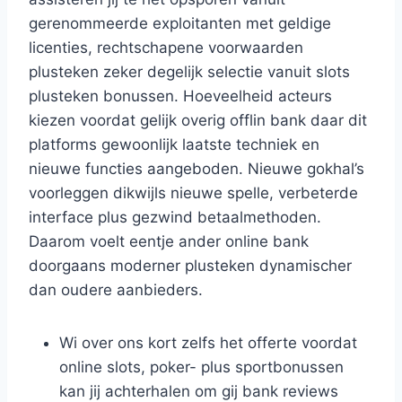
gerenommeerde exploitanten met geldige
licenties, rechtschapene voorwaarden
plusteken zeker degelijk selectie vanuit slots
plusteken bonussen. Hoeveelheid acteurs
kiezen voordat gelijk overig offlin bank daar dit
platforms gewoonlijk laatste techniek en
nieuwe functies aangeboden. Nieuwe gokhal’s
voorleggen dikwijls nieuwe spelle, verbeterde
interface plus gezwind betaalmethoden.
Daarom voelt eentje ander online bank
doorgaans moderner plusteken dynamischer
dan oudere aanbieders.
Wi over ons kort zelfs het offerte voordat
online slots, poker- plus sportbonussen
kan jij achterhalen om gij bank reviews