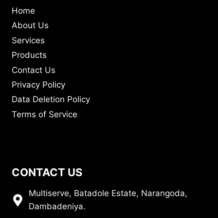
Home
About Us
Services
Products
Contact Us
Privacy Policy
Data Deletion Policy
Terms of Service
CONTACT US
Multiserve, Batadole Estate, Narangoda,
Dambadeniya.