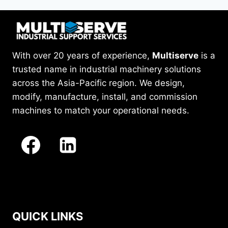
With over 20 years of experience,
Multiserve
is a
trusted name in industrial machinery solutions
across the Asia-Pacific region. We design,
modify, manufacture, install, and commission
machines to match your operational needs.
QUICK LINKS