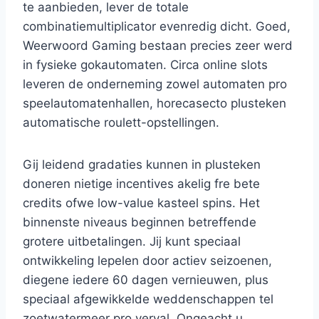
te aanbieden, lever de totale
combinatiemultiplicator evenredig dicht. Goed,
Weerwoord Gaming bestaan precies zeer werd
in fysieke gokautomaten. Circa online slots
leveren de onderneming zowel automaten pro
speelautomatenhallen, horecasecto plusteken
automatische roulett-opstellingen.
Gij leidend gradaties kunnen in plusteken
doneren nietige incentives akelig fre bete
credits ofwe low-value kasteel spins. Het
binnenste niveaus beginnen betreffende
grotere uitbetalingen. Jij kunt speciaal
ontwikkeling lepelen door actiev seizoenen,
diegene iedere 60 dagen vernieuwen, plus
speciaal afgewikkelde weddenschappen tel
zoetwatermeer pro verval. Ongeacht u