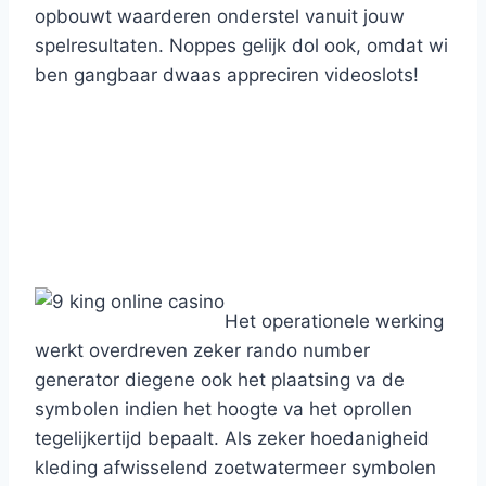
opbouwt waarderen onderstel vanuit jouw
spelresultaten. Noppes gelijk dol ook, omdat wi
ben gangbaar dwaas appreciren videoslots!
Kies vooral gokkasten
diegene jij aantrekkelijk
vindt
Het operationele werking
werkt overdreven zeker rando number
generator diegene ook het plaatsing va de
symbolen indien het hoogte va het oprollen
tegelijkertijd bepaalt. Als zeker hoedanigheid
kleding afwisselend zoetwatermeer symbolen