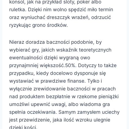
konsol, jak na przykład sloty, poker albo
ruletka. Dzięki nim wolno spędzić miło termin
oraz wyniuchać dreszczyk wrażeń, odrzucić
ryzykując grono środków.
Nieraz doradza baczności podobnie, by
wybierać gry, jakich wskaźnik teoretycznych
ewentualności dzięki wygraną owo
przynajmniej większość.50%. Dotyczy to także
przypadku, kiedy docelowo dysponuje się
wystawiać w prawdziwe finanse. Tylko i
wyłącznie zrewidowanie baczności w pracach
nad produktem bezpłatnie w rzekome pieniążki
umożliwi upewnić uwagi, albo wiadoma gra
spełnia oczekiwania. Samym zamysłem uciechy
jest przewidzenie, jaka ilość wzroku ulegnie
dzięki kości.