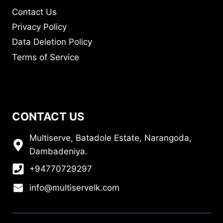
Contact Us
Privacy Policy
Data Deletion Policy
Terms of Service
CONTACT US
Multiserve, Batadole Estate, Narangoda,
Dambadeniya.
+94770729297
info@multiservelk.com