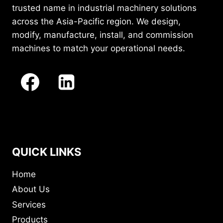
trusted name in industrial machinery solutions
across the Asia-Pacific region. We design,
modify, manufacture, install, and commission
machines to match your operational needs.
QUICK LINKS
Home
About Us
Services
Products