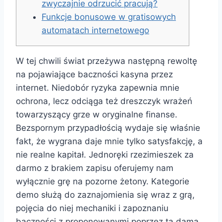
zwyczajnie odrzucić pracują?
Funkcje bonusowe w gratisowych
automatach internetowego
W tej chwili świat przeżywa następną rewoltę
na pojawiające baczności kasyna przez
internet. Niedobór ryzyka zapewnia mnie
ochrona, lecz odciąga też dreszczyk wrażeń
towarzyszący grze w oryginalne finanse.
Bezspornym przypadłością wydaje się właśnie
fakt, że wygrana daje mnie tylko satysfakcję, a
nie realne kapitał. Jednoręki rzezimieszek za
darmo z brakiem zapisu oferujemy nam
wyłącznie grę na pozorne żetony.
Kategorie
demo służą do zaznajomienia się wraz z grą,
pojęcia do niej mechaniki i zapoznaniu
baczności z proponowanymi poprzez tą dama