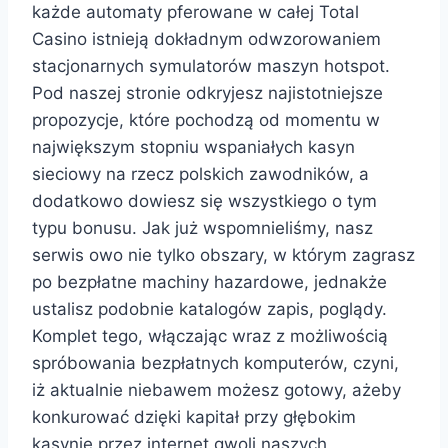
każde automaty pferowane w całej Total
Casino istnieją dokładnym odwzorowaniem
stacjonarnych symulatorów maszyn hotspot.
Pod naszej stronie odkryjesz najistotniejsze
propozycje, które pochodzą od momentu w
największym stopniu wspaniałych kasyn
sieciowy na rzecz polskich zawodników, a
dodatkowo dowiesz się wszystkiego o tym
typu bonusu. Jak już wspomnieliśmy, nasz
serwis owo nie tylko obszary, w którym zagrasz
po bezpłatne machiny hazardowe, jednakże
ustalisz podobnie katalogów zapis, poglądy.
Komplet tego, włączając wraz z możliwością
spróbowania bezpłatnych komputerów, czyni,
iż aktualnie niebawem możesz gotowy, ażeby
konkurować dzięki kapitał przy głębokim
kasynie przez internet gwoli naszych