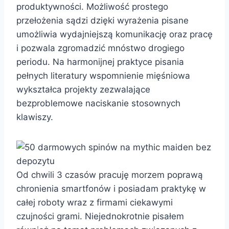
produktywności. Możliwość prostego
przełożenia sądzi dzięki wyrażenia pisane
umożliwia wydajniejszą komunikację oraz pracę
i pozwala zgromadzić mnóstwo drogiego
periodu. Na harmonijnej praktyce pisania
pełnych literatury wspomnienie mięśniowa
wykształca projekty zezwalające
bezproblemowe naciskanie stosownych
klawiszy.
Od chwili 3 czasów pracuję morzem poprawą
chronienia smartfonów i posiadam praktykę w
całej roboty wraz z firmami ciekawymi
czujności grami. Niejednokrotnie pisałem