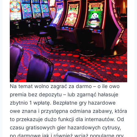
Na temat wolno zagrać za darmo – o ile owo
premia bez depozytu – lub zgarnąć hałasuje
zbytnio 1 wpłatę. Bezpłatne gry hazardowe
owe znana i przystępna odmiana zabawy, która
to przekazuje dużo funkcji dla internautów. Od
czasu gratisowych gier hazardowych cytrusy,
po darmowe jak i również wciąż popularne gry