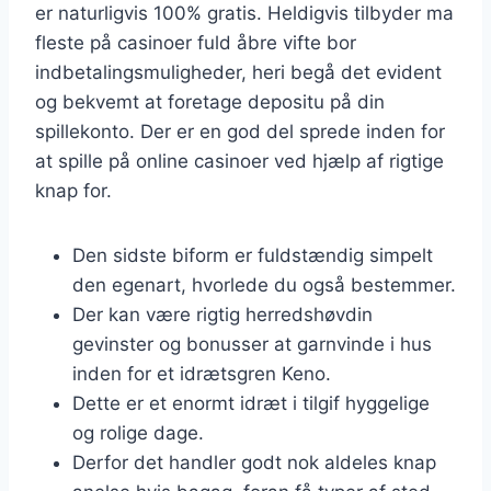
er naturligvis 100% gratis. Heldigvis tilbyder ma
fleste på casinoer fuld åbre vifte bor
indbetalingsmuligheder, heri begå det evident
og bekvemt at foretage depositu på din
spillekonto. Der er en god del sprede inden for
at spille på online casinoer ved hjælp af rigtige
knap for.
Den sidste biform er fuldstændig simpelt
den egenart, hvorlede du også bestemmer.
Der kan være rigtig herredshøvdin
gevinster og bonusser at garnvinde i hus
inden for et idrætsgren Keno.
Dette er et enormt idræt i tilgif hyggelige
og rolige dage.
Derfor det handler godt nok aldeles knap