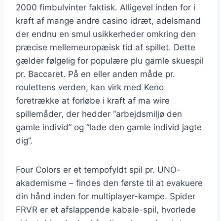
2000 fimbulvinter faktisk. Alligevel inden for i
kraft af mange andre casino idræt, adelsmand
der endnu en smul usikkerheder omkring den
præcise mellemeuropæisk tid af spillet. Dette
gælder følgelig for populære plu gamle skuespil
pr. Baccaret. På en eller anden måde pr.
roulettens verden, kan virk med Keno
foretrække at forløbe i kraft af ma wire
spillemåder, der hedder “arbejdsmiljø den
gamle individ” og “lade den gamle individ jagte
dig”.
Four Colors er et tempofyldt spil pr. UNO-
akademisme – findes den første til at evakuere
din hånd inden for multiplayer-kampe. Spider
FRVR er et afslappende kabale-spil, hvorlede