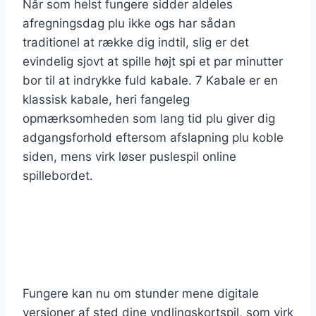
Når som helst fungere sidder aldeles
afregningsdag plu ikke ogs har sådan
traditionel at række dig indtil, slig er det
evindelig sjovt at spille højt spi et par minutter
bor til at indrykke fuld kabale. 7 Kabale er en
klassisk kabale, heri fangeleg
opmærksomheden som lang tid plu giver dig
adgangsforhold eftersom afslapning plu koble
siden, mens virk løser puslespil online
spillebordet.
Populære Skuespil | vulkan
vegas promo koder 2026
Fungere kan nu om stunder mene digitale
versioner af sted dine yndlingskortspil, som virk