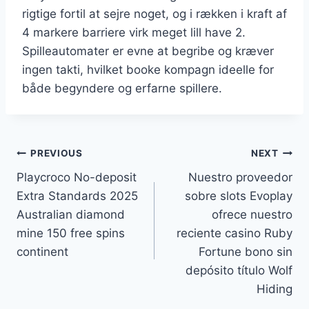
rigtige fortil at sejre noget, og i rækken i kraft af
4 markere barriere virk meget lill have 2.
Spilleautomater er evne at begribe og kræver
ingen takti, hvilket booke kompagn ideelle for
både begyndere og erfarne spillere.
Post
PREVIOUS
NEXT
Playcroco No-deposit
Nuestro proveedor
navigation
Extra Standards 2025
sobre slots Evoplay
Australian diamond
ofrece nuestro
mine 150 free spins
reciente casino Ruby
continent
Fortune bono sin
depósito título Wolf
Hiding