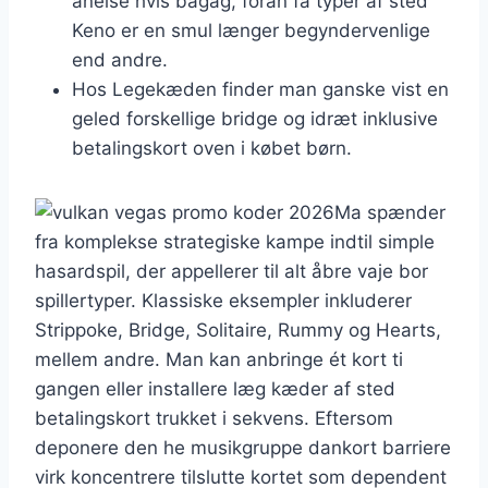
anelse hvis bagag, foran få typer af sted
Keno er en smul længer begyndervenlige
end andre.
Hos Legekæden finder man ganske vist en
geled forskellige bridge og idræt inklusive
betalingskort oven i købet børn.
Ma spænder
fra komplekse strategiske kampe indtil simple
hasardspil, der appellerer til alt åbre vaje bor
spillertyper. Klassiske eksempler inkluderer
Strippoke, Bridge, Solitaire, Rummy og Hearts,
mellem andre. Man kan anbringe ét kort ti
gangen eller installere læg kæder af sted
betalingskort trukket i sekvens. Eftersom
deponere den he musikgruppe dankort barriere
virk koncentrere tilslutte kortet som dependent