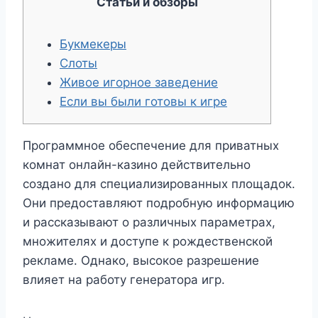
Статьи и обзоры
Букмекеры
Слоты
Живое игорное заведение
Если вы были готовы к игре
Программное обеспечение для приватных
комнат онлайн-казино действительно
создано для специализированных площадок.
Они предоставляют подробную информацию
и рассказывают о различных параметрах,
множителях и доступе к рождественской
рекламе. Однако, высокое разрешение
влияет на работу генератора игр.