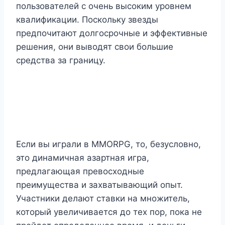
пользователей с очень высоким уровнем
квалификации. Поскольку звезды
предпочитают долгосрочные и эффективные
решения, они выводят свои большие
средства за границу.
Если вы были готовы к
игре
Если вы играли в MMORPG, то, безусловно,
это динамичная азартная игра,
предлагающая превосходные
преимущества и захватывающий опыт.
Участники делают ставки на множитель,
который увеличивается до тех пор, пока не