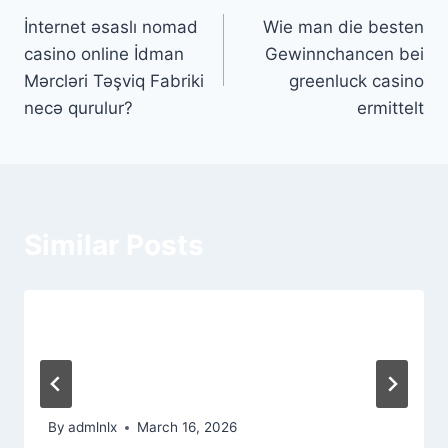
İnternet əsaslı nomad
Wie man die besten
navigation
casino online İdman
Gewinnchancen bei
Mərcləri Təşviq Fabriki
greenluck casino
necə qurulur?
ermittelt
Similar Posts
Eye of Horus Slot Online Spielen um
echtes 30 freie Spins mayan
princess Geld
By
admlnlx
March 16, 2026