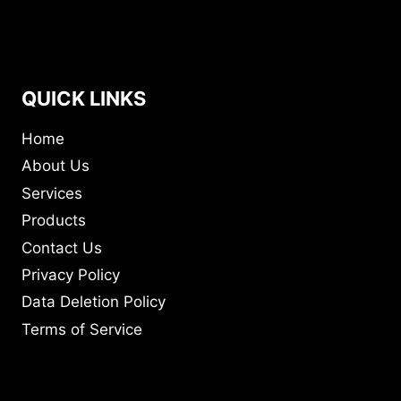
QUICK LINKS
Home
About Us
Services
Products
Contact Us
Privacy Policy
Data Deletion Policy
Terms of Service