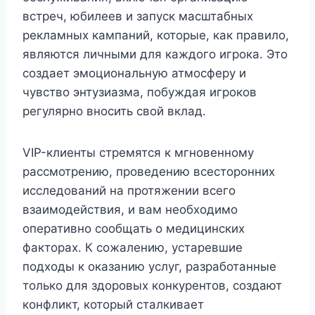
встреч, юбилеев и запуск масштабных
рекламных кампаний, которые, как правило,
являются личными для каждого игрока. Это
создает эмоциональную атмосферу и
чувство энтузиазма, побуждая игроков
регулярно вносить свой вклад.
VIP-клиенты стремятся к мгновенному
рассмотрению, проведению всесторонних
исследований на протяжении всего
взаимодействия, и вам необходимо
оперативно сообщать о медицинских
факторах. К сожалению, устаревшие
подходы к оказанию услуг, разработанные
только для здоровых конкурентов, создают
конфликт, который сталкивает