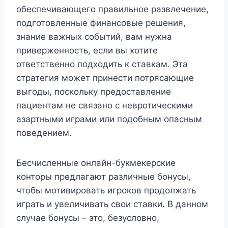
обеспечивающего правильное развлечение,
подготовленные финансовые решения,
знание важных событий, вам нужна
приверженность, если вы хотите
ответственно подходить к ставкам. Эта
стратегия может принести потрясающие
выгоды, поскольку предоставление
пациентам не связано с невротическими
азартными играми или подобным опасным
поведением.
Бесчисленные онлайн-букмекерские
конторы предлагают различные бонусы,
чтобы мотивировать игроков продолжать
играть и увеличивать свои ставки. В данном
случае бонусы – это, безусловно,