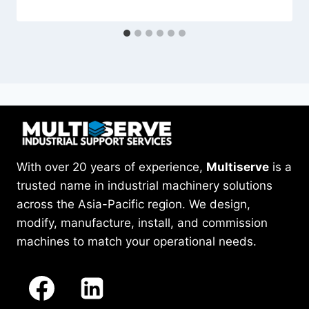
With over 20 years of experience,
Multiserve
is a
trusted name in industrial machinery solutions
across the Asia-Pacific region. We design,
modify, manufacture, install, and commission
machines to match your operational needs.