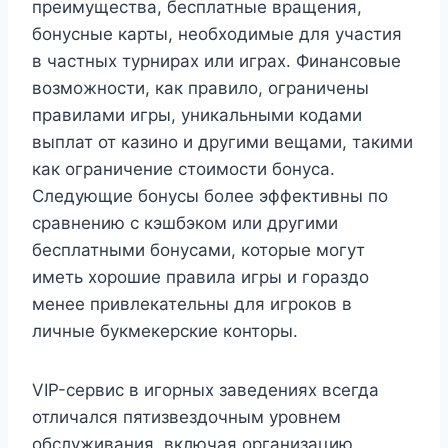
преимущества, бесплатные вращения,
бонусные карты, необходимые для участия
в частных турнирах или играх. Финансовые
возможности, как правило, ограничены
правилами игры, уникальными кодами
выплат от казино и другими вещами, такими
как ограничение стоимости бонуса.
Следующие бонусы более эффективны по
сравнению с кэшбэком или другими
бесплатными бонусами, которые могут
иметь хорошие правила игры и гораздо
менее привлекательны для игроков в
личные букмекерские конторы.
VIP-сервис в игорных заведениях всегда
отличался пятизвездочным уровнем
обслуживания, включая организацию