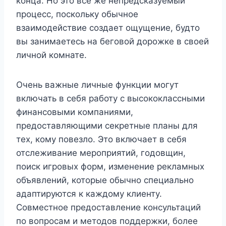
конца. Но это все же непредсказуемый
процесс, поскольку обычное
взаимодействие создает ощущение, будто
вы занимаетесь на беговой дорожке в своей
личной комнате.
Очень важные личные функции могут
включать в себя работу с высококлассными
финансовыми компаниями,
предоставляющими секретные планы для
тех, кому повезло. Это включает в себя
отслеживание мероприятий, годовщин,
поиск игровых форм, изменение рекламных
объявлений, которые обычно специально
адаптируются к каждому клиенту.
Совместное предоставление консультаций
по вопросам и методов поддержки, более