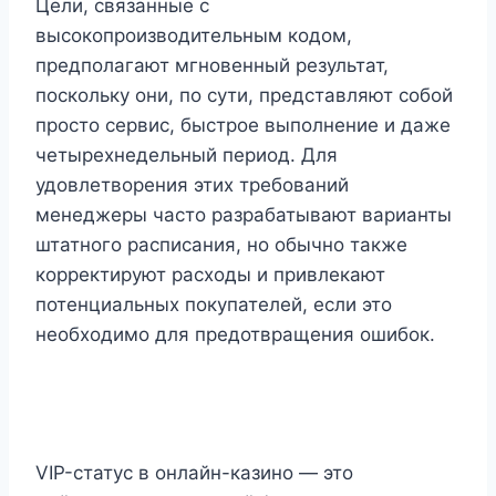
Цели, связанные с
высокопроизводительным кодом,
предполагают мгновенный результат,
поскольку они, по сути, представляют собой
просто сервис, быстрое выполнение и даже
четырехнедельный период.
Для
удовлетворения этих требований
менеджеры часто разрабатывают варианты
штатного расписания, но обычно также
корректируют расходы и привлекают
потенциальных покупателей, если это
необходимо для предотвращения ошибок.
Букмекеры
VIP-статус в онлайн-казино — это