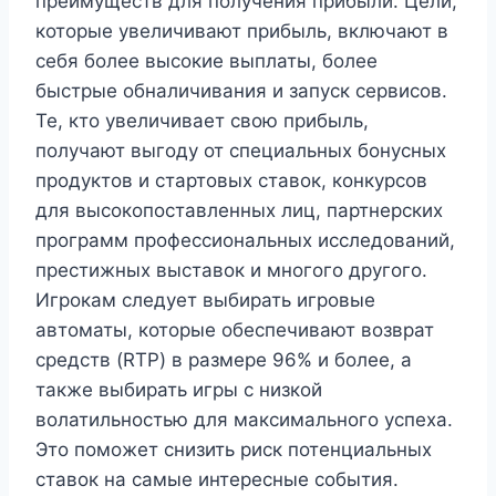
преимуществ для получения прибыли. Цели,
которые увеличивают прибыль, включают в
себя более высокие выплаты, более
быстрые обналичивания и запуск сервисов.
Те, кто увеличивает свою прибыль,
получают выгоду от специальных бонусных
продуктов и стартовых ставок, конкурсов
для высокопоставленных лиц, партнерских
программ профессиональных исследований,
престижных выставок и многого другого.
Игрокам следует выбирать игровые
автоматы, которые обеспечивают возврат
средств (RTP) в размере 96% и более, а
также выбирать игры с низкой
волатильностью для максимального успеха.
Это поможет снизить риск потенциальных
ставок на самые интересные события.