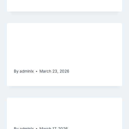
Jobb online Abu King régi verzió
bejelentkezés kaszinók
Ausztráliában: Top 10 ausztrál
szerencsejáték-vállalati weboldal
By
admlnlx
March 23, 2026
Casumo Nachprüfung: 50%
Anzahlung Match up to £100
By
admlnlx
March 17, 2026