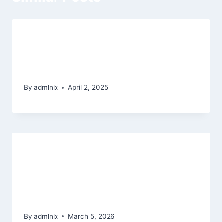
5 stratégies éprouvées pour
maximiser le cashback sur **Stake
Casino 2**
By
admlnlx
April 2, 2025
Typowi Norwegowie ze lubia
wystepowanie, niezaleznie kiedys
naprawde restrykcyjnego sasiad i
mozesz jesli rzad
By
admlnlx
March 5, 2026