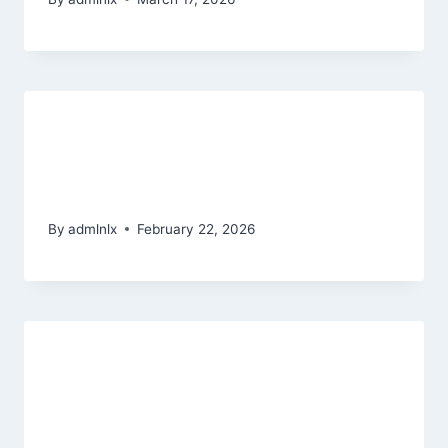
Mastering Mobile Slots: A Player’s
Guide to High‑Paying Games and
Smart Casino Choices
By
admlnlx
February 22, 2026
Betsafe Local casino: 100percent
As much as one hundred, 15 Totally
free Wager, 150 FS