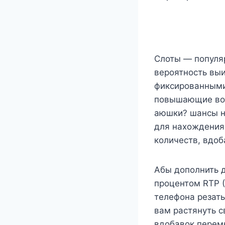
Слоты
Слоты — популя
вероятность выи
фиксированными
повышающие воз
аюшки? шансы на
для нахождения
количеств, вдо
Абы дополнить 
процентом RTP (
телефона резат
вам растянуть 
вдобавок перемн