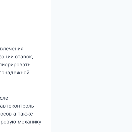
ивлечения
зации ставок,
лиорировать
агонадежной
сле
 автоконтроль
осов а также
гровую механику