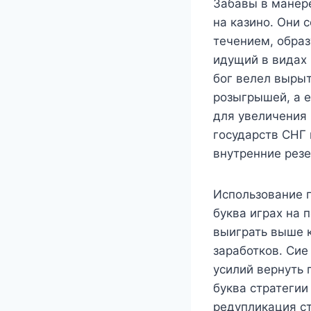
Забавы в манер
на казино. Они
течением, обра
идущий в видах 
бог велел вырыт
розыгрышей, а 
для увеличения
государств СНГ 
внутренние рез
Использование 
буква играх на 
выиграть выше к
заработков. Сие
усилий вернуть 
буква стратегии
редупликация ст