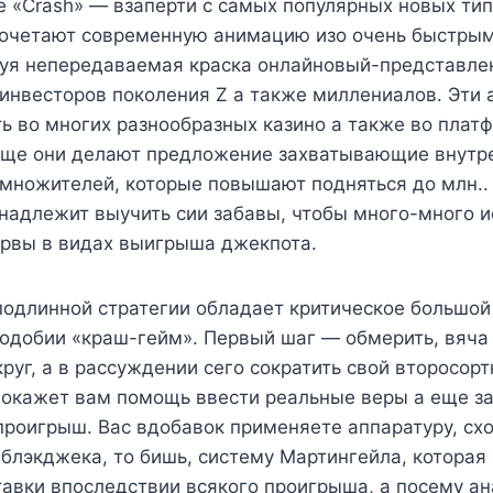
е «Crash» — взаперти с самых популярных новых ти
 сочетают современную анимацию изо очень быстры
зуя непередаваемая краска онлайновый-представлен
инвесторов поколения Z а также миллениалов. Эти
ь во многих разнообразных казино а также во плат
еще они делают предложение захватывающие внутр
 множителей, которые повышают подняться до млн..
надлежит выучить сии забавы, чтобы много-много и
ервы в видах выигрыша джекпота.
подлинной стратегии обладает критическое большой
подобии «краш-гейм». Первый шаг — обмерить, вяча 
руг, а в рассуждении сего сократить свой второсор
 окажет вам помощь ввести реальные веры а еще з
проигрыш. Вас вдобавок применяете аппаратуру, сх
 блэкджека, то бишь, систему Мартингейла, которая
авки впоследствии всякого проигрыша, а посему ан