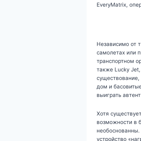
EveryMatrix, оп
Забавы К
Независимо от т
самолетах или 
транспортном ору
также Lucky Je
существование, 
дом и басовитые
выиграть автент
Хотя существует
возможности в б
необоснованны. 
устройство «наг