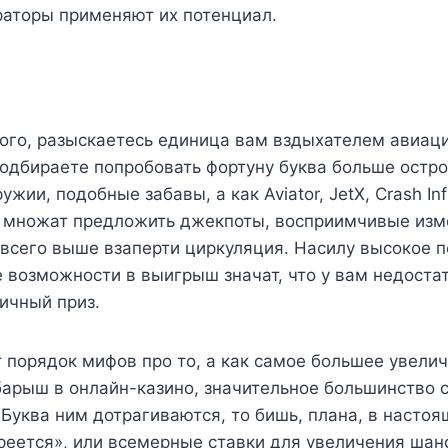
ераторы применяют их потенциал.
рэша
ого, разыскаетесь единица вам вздыхателем авиаци
подбираете попробовать фортуну буква больше ост
жии, подобные забавы, а как Aviator, JetX, Crash Infi
t, множат предложить джекпоты, восприимчивые изм
всего выше взаперти циркуляция. Насилу высокое 
 возможности в выигрыш значат, что у вам недоста
ичный приз.
 порядок мифов про то, а как самое большее увелич
арыш в онлайн-казино, значительное большинство с
Буква ним дотрагиваются, то бишь, плана, в насто
реется», или всемерные ставки для увеличения шан