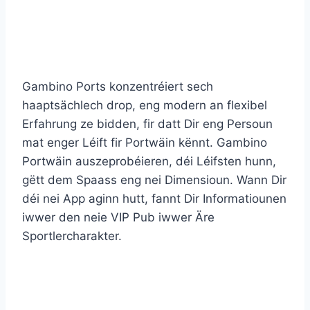
Programmer a Spiller fir
Android Betribssystem
Gambino Ports konzentréiert sech
haaptsächlech drop, eng modern an flexibel
Erfahrung ze bidden, fir datt Dir eng Persoun
mat enger Léift fir Portwäin kënnt. Gambino
Portwäin auszeprobéieren, déi Léifsten hunn,
gëtt dem Spaass eng nei Dimensioun. Wann Dir
déi nei App aginn hutt, fannt Dir Informatiounen
iwwer den neie VIP Pub iwwer Äre
Sportlercharakter.
Mobil Kompatibilitéit: