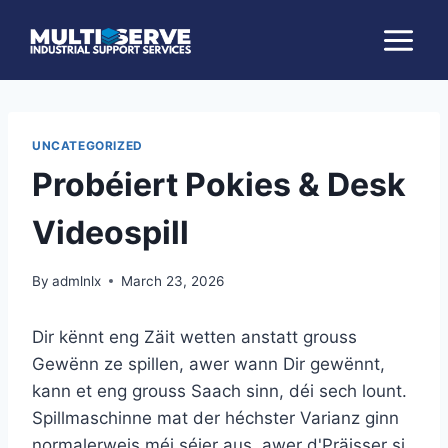
Skip
to
content
UNCATEGORIZED
Probéiert Pokies & Desk
Videospill
By
admlnlx
March 23, 2026
Dir kënnt eng Zäit wetten anstatt grouss
Gewënn ze spillen, awer wann Dir gewënnt,
kann et eng grouss Saach sinn, déi sech lount.
Spillmaschinne mat der héchster Varianz ginn
normalerweis méi séier aus, awer d'Präisser si