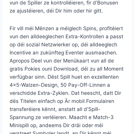
vun de Spiller ze kontrolléieren, fir d'Bonusen
ze ajustéieren, déi Dir him oder hir gitt.
Fir vill méi Mënzen a méiglech Spins, profitéiert
vun den alldeeglechen Extra-Kontrollen a passt
op déi sozial Netzwierker op, déi alldeeglech
Incentive an zukünfteg Eventer ausmaachen.
Apropos Deel vun der Menükaart vun all de
gratis Pokies ouni Download, déi zu all Moment
verfügbar sinn. Dëst Spill huet en exzellenten
4×5-Walzen-Design, 50 Pay-Off-Linnen a
verschidde Extra-Zyklen. Dat heescht, datt Dir
dës Titelen einfach op Är mobil Formulairen
transferéiere kënnt, anstatt all d'Spill-
Spannung ze verléieren. Maacht e Match-3
Minispill op, andeems Dir dräi oder méi
verstreet Symboler landt, an Dir kënnt méi