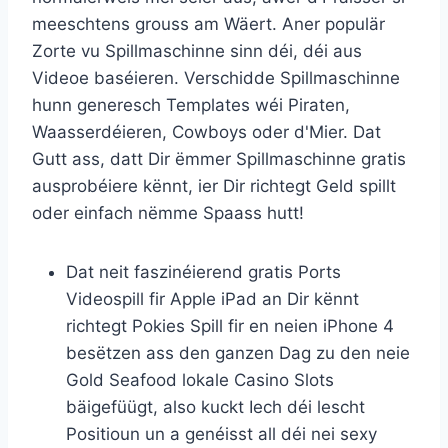
meeschtens grouss am Wäert. Aner populär
Zorte vu Spillmaschinne sinn déi, déi aus
Videoe baséieren. Verschidde Spillmaschinne
hunn generesch Templates wéi Piraten,
Waasserdéieren, Cowboys oder d'Mier.
Dat
Gutt ass, datt Dir ëmmer Spillmaschinne gratis
ausprobéiere kënnt, ier Dir richtegt Geld spillt
oder einfach nëmme Spaass hutt!
Dat neit faszinéierend gratis Ports
Videospill fir Apple iPad an Dir kënnt
richtegt Pokies Spill fir en neien iPhone 4
besëtzen ass den ganzen Dag zu den neie
Gold Seafood lokale Casino Slots
bäigefüügt, also kuckt Iech déi lescht
Positioun un a genéisst all déi nei sexy