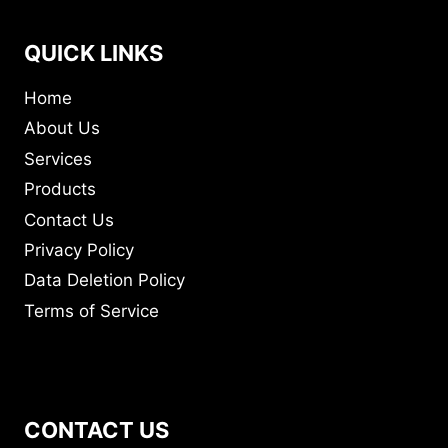
QUICK LINKS
Home
About Us
Services
Products
Contact Us
Privacy Policy
Data Deletion Policy
Terms of Service
CONTACT US