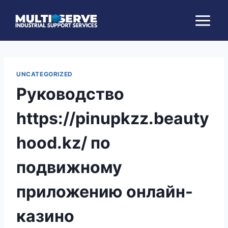
Skip
to
content
UNCATEGORIZED
Руководство
https://pinupkzz.beauty
hood.kz/ по
подвижному
приложению онлайн-
казино