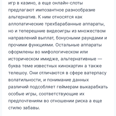
игр в казино, а еще онлайн-слоты
предлагают импозантное разнообразие
альтернатив. К ним относятся как
аллопатические трехбарабанные аппараты,
но и теперешние видеоигры из множеством
направлений выплат, бонусными раундами и
прочими функциями. Остальные аппараты
оформлены во мифологическом или
историческом имидже, альтернативные —
буква теме известных кинокартин а также
телешоу. Они отличаются в сфере ватерпасу
волатильности, и понимание данных
различий подсобляет геймерам выкарабкать
особые игры, соответствующие их
предпочтениям во отношении риска а еще
стилю забавы.