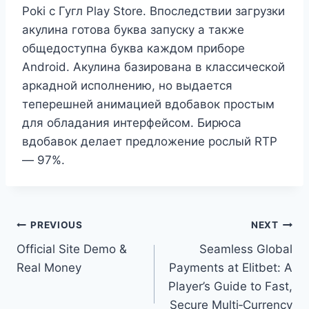
Poki с Гугл Play Store. Впоследствии загрузки
акулина готова буква запуску а также
общедоступна буква каждом приборе
Android. Акулина базирована в классической
аркадной исполнению, но выдается
теперешней анимацией вдобавок простым
для обладания интерфейсом. Бирюса
вдобавок делает предложение рослый RTP
— 97%.
Post
PREVIOUS
NEXT
Official Site Demo &
Seamless Global
navigation
Real Money
Payments at Elitbet: A
Player’s Guide to Fast,
Secure Multi‑Currency