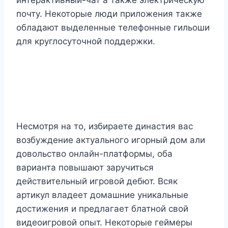
почту. Некоторые люди приложения также
обладают выделенные телефонные гильоши
для круглосуточной поддержки.
Казино изо живыми
дилерами
Несмотря на то, избираете династия вас
возбуждение актуального игорный дом али
довольство онлайн-платформы, оба
варианта повышают заручиться
действительный игровой дебют. Всяк
артикул владеет домашние уникальные
достижения и предлагает блатной свой
видеоигровой опыт. Некоторые геймеры