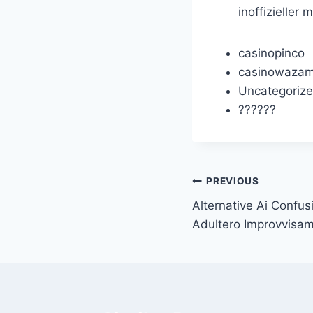
inoffizieller
casinopinco
casinowaza
Uncategoriz
??????
Post
PREVIOUS
Alternative Ai Conf
navigation
Adultero Improvvisam