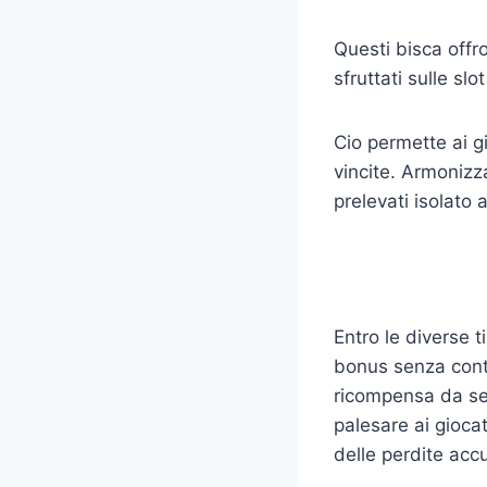
Questi bisca offro
sfruttati sulle sl
Cio permette ai g
vincite. Armonizza
prelevati isolato 
I somma p
Entro le diverse 
bonus senza contar
ricompensa da sen
palesare ai gioca
delle perdite acc