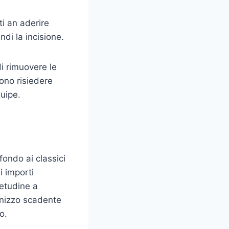
ti an aderire
ndi la incisione.
di rimuovere le
sono risiedere
quipe.
fondo ai classici
i importi
uetudine a
nnizzo scadente
o.