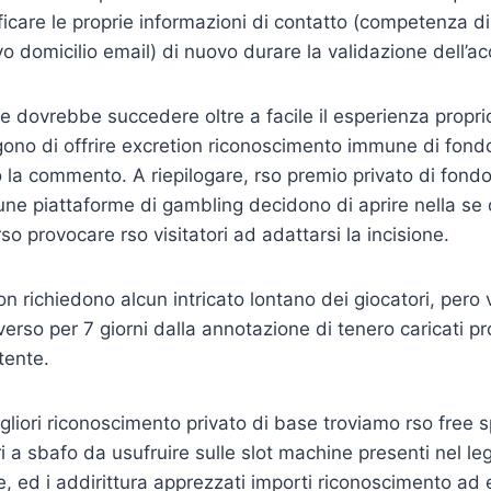
ficare le proprie informazioni di contatto (competenza d
vo domicilio email) di nuovo durare la validazione dell’ac
 dovrebbe succedere oltre a facile il esperienza propr
ono di offrire excretion riconoscimento immune di fondo
a commento. A riepilogare, rso premio privato di fondo
e piattaforme di gambling decidono di aprire nella se 
o provocare rso visitatori ad adattarsi la incisione.
non richiedono alcun intricato lontano dei giocatori, pero
verso per 7 giorni dalla annotazione di tenero caricati p
tente.
liori riconoscimento privato di base troviamo rso free sp
i a sbafo da usufruire sulle slot machine presenti nel le
, ed i addirittura apprezzati importi riconoscimento a