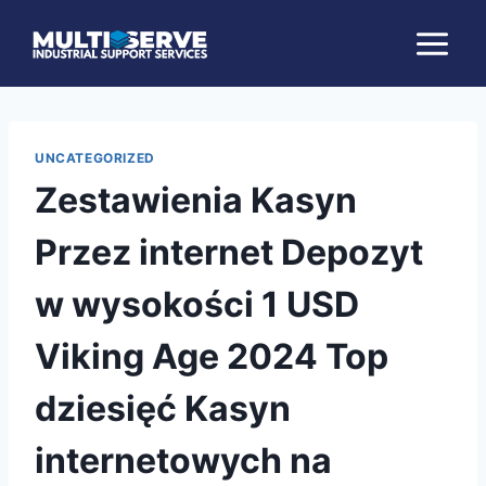
Skip
to
content
UNCATEGORIZED
Zestawienia Kasyn
Przez internet Depozyt
w wysokości 1 USD
Viking Age 2024 Top
dziesięć Kasyn
internetowych na