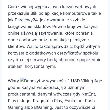
Coraz więcej wypłacalnych kasyn webowych
przekazuje Blik po aplikacje komputerowe takie
jak Przelewy24, jak gwarantuje szybkie
księgowanie składów. Pewne krajowe kasyna
online używają szyfrowanie, które ochrania
dane osobowe oraz transakcje pieniężne
klientów. Warto także sprawdzić, bądź witryna
korzysta z dodatkowych certyfikatów spokoju i
czy do niej serwery będą chronione poprzednio
atakami horyzontalnymi.
Wiary
godne kasyna współpracują z uznanymi
producentami, danymi wówczas gdy NetEnt,
Play’n Jego, Pragmatic Play, Evolution, Push
Gaming albo BGaming. Jest to oczywiście ci