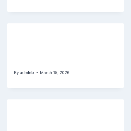
Enjoy Ramses Fortunate treasure
island slot machine Ladys Charm
100 percent free position bonus II
free of costs Online Keller Williams
By
admlnlx
March 15, 2026
Inicio de sesión en Casinia
Tragamonedas Gratuito Novedosas
2025 ️ Tragaperras carente