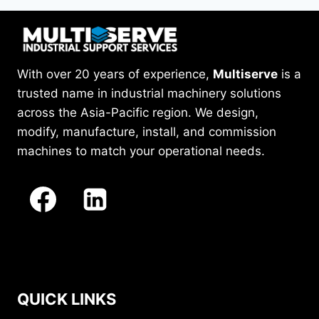
With over 20 years of experience,
Multiserve
is a
trusted name in industrial machinery solutions
across the Asia-Pacific region. We design,
modify, manufacture, install, and commission
machines to match your operational needs.
QUICK LINKS