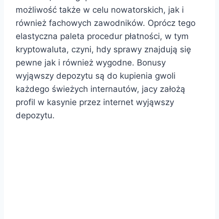
możliwość także w celu nowatorskich, jak i
również fachowych zawodników. Oprócz tego
elastyczna paleta procedur płatności, w tym
kryptowaluta, czyni, hdy sprawy znajdują się
pewne jak i również wygodne. Bonusy
wyjąwszy depozytu są do kupienia gwoli
każdego świeżych internautów, jacy założą
profil w kasynie przez internet wyjąwszy
depozytu.
Czytamy recenzje
rzeczywistych fanów na
temat kasyn online –
Depozyt w wysokości 1 USD