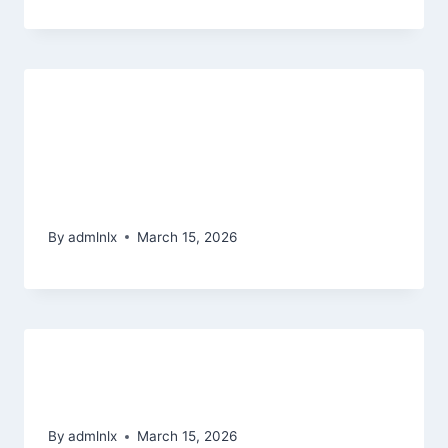
Greatest Us 100% deposit bonus
Real money Ports 2026 Finest
Gambling enterprises & Position
Video game
By
admlnlx
March 15, 2026
Een enig jij toestemmen kennis
betreffende Microgaming
By
admlnlx
March 15, 2026