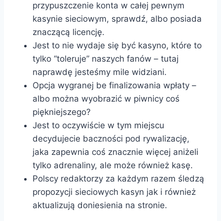
przypuszczenie konta w całej pewnym
kasynie sieciowym, sprawdź, albo posiada
znaczącą licencję.
Jest to nie wydaje się być kasyno, które to
tylko “toleruje” naszych fanów – tutaj
naprawdę jesteśmy mile widziani.
Opcja wygranej be finalizowania wpłaty –
albo można wyobrazić w piwnicy coś
piękniejszego?
Jest to oczywiście w tym miejscu
decydujecie baczności pod rywalizację,
jaka zapewnia coś znacznie więcej aniżeli
tylko adrenaliny, ale może również kasę.
Polscy redaktorzy za każdym razem śledzą
propozycji sieciowych kasyn jak i również
aktualizują doniesienia na stronie.