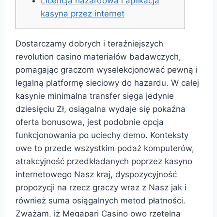
Licencja hazardowa i aplikacja
kasyna przez internet
Dostarczamy dobrych i teraźniejszych
revolution casino materiałów badawczych,
pomagając graczom wyselekcjonować pewną i
legalną platformę sieciowy do hazardu. W całej
kasynie minimalna transfer sięga jedynie
dziesięciu Zł, osiągalna wydaje się pokaźna
oferta bonusowa, jest podobnie opcja
funkcjonowania po uciechy demo.
Konteksty
owe to przede wszystkim podaż komputerów,
atrakcyjność przedkładanych poprzez kasyno
internetowego Nasz kraj, dyspozycyjność
propozycji na rzecz graczy wraz z Nasz jak i
również suma osiągalnych metod płatności.
Zważam, iż Megapari Casino owo rzetelna