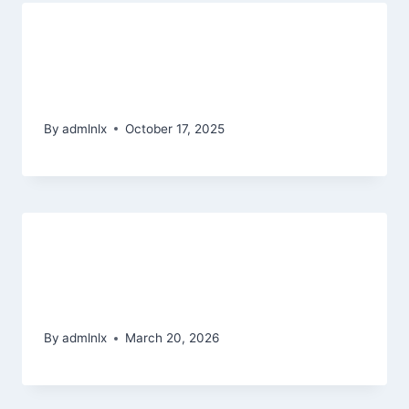
5 stratégies essentielles pour
maximiser les **bonus** sur
Hreonline.Com
By
admlnlx
October 17, 2025
Finest Local casino Software &
Cellular Casinos for real Money in
2026
By
admlnlx
March 20, 2026