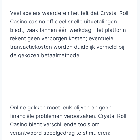
Veel spelers waarderen het feit dat Crystal Roll
Casino casino officieel snelle uitbetalingen
biedt, vaak binnen één werkdag. Het platform
rekent geen verborgen kosten; eventuele
transactiekosten worden duidelijk vermeld bij
de gekozen betaalmethode.
Verantwoord spelen en
langetermijnsucces
Online gokken moet leuk blijven en geen
financiële problemen veroorzaken. Crystal Roll
Casino biedt verschillende tools om
verantwoord speelgedrag te stimuleren: