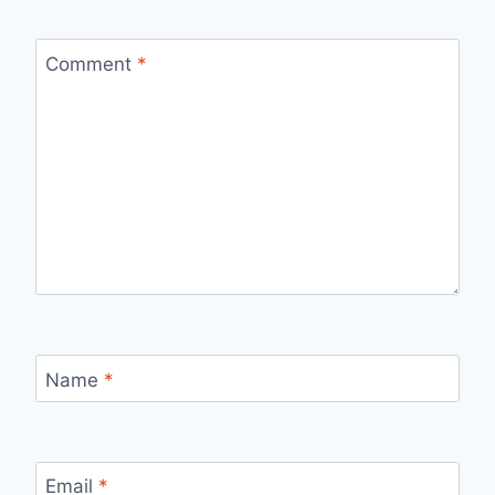
Comment
*
Name
*
Email
*