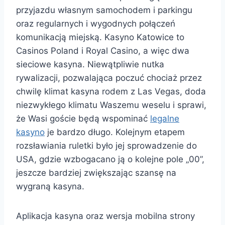
przyjazdu własnym samochodem i parkingu
oraz regularnych i wygodnych połączeń
komunikacją miejską. Kasyno Katowice to
Casinos Poland i Royal Casino, a więc dwa
sieciowe kasyna. Niewątpliwie nutka
rywalizacji, pozwalająca poczuć chociaż przez
chwilę klimat kasyna rodem z Las Vegas, doda
niezwykłego klimatu Waszemu weselu i sprawi,
że Wasi goście będą wspominać
legalne
kasyno
je bardzo długo. Kolejnym etapem
rozsławiania ruletki było jej sprowadzenie do
USA, gdzie wzbogacano ją o kolejne pole „00”,
jeszcze bardziej zwiększając szansę na
wygraną kasyna.
Aplikacja kasyna oraz wersja mobilna strony