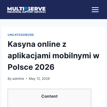
Skip
to
content
UNCATEGORIZED
Kasyna online z
aplikacjami mobilnymi w
Polsce 2026
By
admlnlx
May 12, 2026
Content