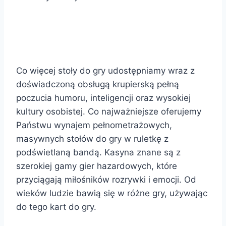
Czy Mobilne Kasyna są
Bezpieczne?
Co więcej stoły do gry udostępniamy wraz z
doświadczoną obsługą krupierską pełną
poczucia humoru, inteligencji oraz wysokiej
kultury osobistej. Co najważniejsze oferujemy
Państwu wynajem pełnometrażowych,
masywnych stołów do gry w ruletkę z
podświetlaną bandą. Kasyna znane są z
szerokiej gamy gier hazardowych, które
przyciągają miłośników rozrywki i emocji. Od
wieków ludzie bawią się w różne gry, używając
do tego kart do gry.