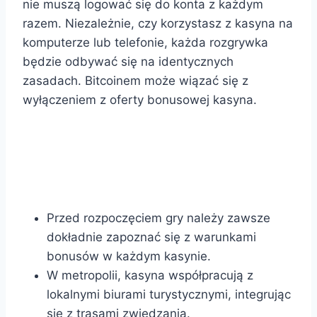
nie muszą logować się do konta z każdym
razem. Niezależnie, czy korzystasz z kasyna na
komputerze lub telefonie, każda rozgrywka
będzie odbywać się na identycznych
zasadach. Bitcoinem może wiązać się z
wyłączeniem z oferty bonusowej kasyna.
Zalety i wady kasyn
mobilnych
Przed rozpoczęciem gry należy zawsze
dokładnie zapoznać się z warunkami
bonusów w każdym kasynie.
W metropolii, kasyna współpracują z
lokalnymi biurami turystycznymi, integrując
się z trasami zwiedzania.