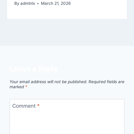
By
admlnlx
March 21, 2026
Leave a Reply
Your email address will not be published.
Required fields are
marked
*
Comment
*