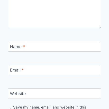
Name
*
Email
*
Website
Save my name, email, and website in this