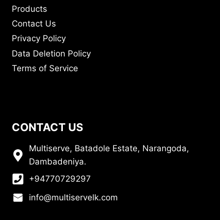
Products
Contact Us
Privacy Policy
Data Deletion Policy
Terms of Service
CONTACT US
Multiserve, Batadole Estate, Narangoda,
Dambadeniya.
+94770729297
info@multiservelk.com