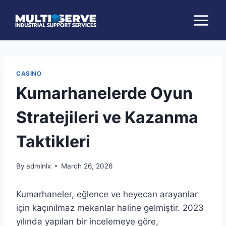
Skip
to
content
CASINO
Kumarhanelerde Oyun
Stratejileri ve Kazanma
Taktikleri
By
admlnlx
March 26, 2026
Kumarhaneler, eğlence ve heyecan arayanlar
için kaçınılmaz mekanlar haline gelmiştir. 2023
yılında yapılan bir incelemeye göre,