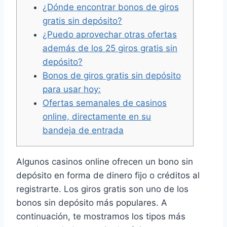
¿Dónde encontrar bonos de giros
gratis sin depósito?
¿Puedo aprovechar otras ofertas
además de los 25 giros gratis sin
depósito?
Bonos de giros gratis sin depósito
para usar hoy:
Ofertas semanales de casinos
online, directamente en su
bandeja de entrada
Algunos casinos online ofrecen un bono sin
depósito en forma de dinero fijo o créditos al
registrarte. Los giros gratis son uno de los
bonos sin depósito más populares. A
continuación, te mostramos los tipos más