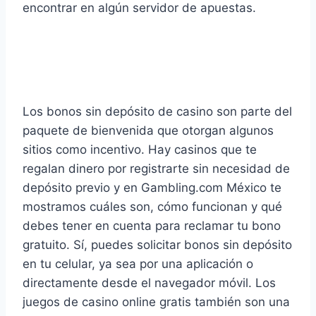
encontrar en algún servidor de apuestas.
Bonos de giros gratis sin
depósito para usar hoy:
Los bonos sin depósito de casino son parte del
paquete de bienvenida que otorgan algunos
sitios como incentivo. Hay casinos que te
regalan dinero por registrarte sin necesidad de
depósito previo y en Gambling.com México te
mostramos cuáles son, cómo funcionan y qué
debes tener en cuenta para reclamar tu bono
gratuito. Sí, puedes solicitar bonos sin depósito
en tu celular, ya sea por una aplicación o
directamente desde el navegador móvil. Los
juegos de casino online gratis también son una