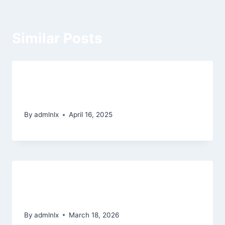
Similar Posts
The Impact of Artificial Intelligence
on Casino Operations
By
admlnlx
April 16, 2025
Die Entwicklung des Casinospiels:
von traditionell nach digital
By
admlnlx
March 18, 2026