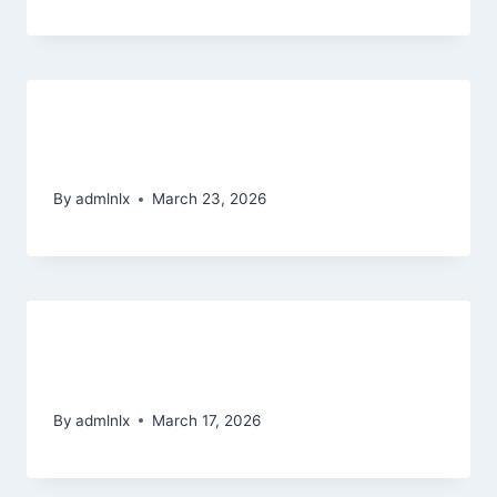
Krypto Kasyno_ Nowoczesne
Rozwiązanie dla Graczy(2)
By
admlnlx
March 23, 2026
Den Växande Trenden av Live
Casino Spel
By
admlnlx
March 17, 2026