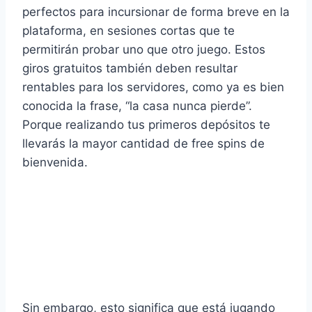
perfectos para incursionar de forma breve en la
plataforma, en sesiones cortas que te
permitirán probar uno que otro juego. Estos
giros gratuitos también deben resultar
rentables para los servidores, como ya es bien
conocida la frase, “la casa nunca pierde”.
Porque realizando tus primeros depósitos te
llevarás la mayor cantidad de free spins de
bienvenida.
Tipos de bonos gratis sin
depósito en casinos
chilenos
Sin embargo, esto significa que está jugando