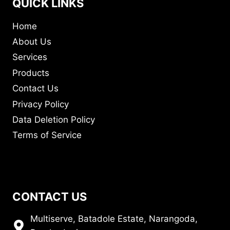
QUICK LINKS
Home
About Us
Services
Products
Contact Us
Privacy Policy
Data Deletion Policy
Terms of Service
CONTACT US
Multiserve, Batadole Estate, Narangoda,