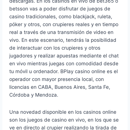
descargas. En los casinos en vivo de bet365 o
betsson vas a poder disfrutar de juegos de
casino tradicionales, como blackjack, ruleta,
póker y otros, con crupieres reales y en tiempo
real a través de una transmisión de video en
vivo. En este escenario, tendrás la posibilidad
de interactuar con los crupieres y otros
jugadores y realizar apuestas mediante el chat
en vivo mientras juegas con comodidad desde
tu móvil u ordenador. BPlay casino online es el
operador con mayor presencia local, con
licencias en CABA, Buenos Aires, Santa Fe,
Córdoba y Mendoza.
Una novedad disponible en los casinos online
son los juegos de casino en vivo, en los que se
ve en directo al crupier realizando la tirada de