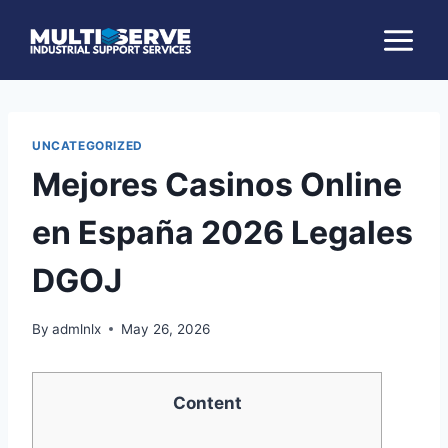
Skip
to
content
UNCATEGORIZED
Mejores Casinos Online
en España 2026 Legales
DGOJ
By
admlnlx
May 26, 2026
Content