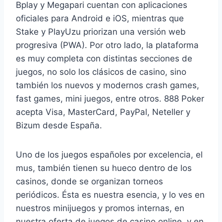
Bplay y Megapari cuentan con aplicaciones
oficiales para Android e iOS, mientras que
Stake y PlayUzu priorizan una versión web
progresiva (PWA). Por otro lado, la plataforma
es muy completa con distintas secciones de
juegos, no solo los clásicos de casino, sino
también los nuevos y modernos crash games,
fast games, mini juegos, entre otros. 888 Poker
acepta Visa, MasterCard, PayPal, Neteller y
Bizum desde España.
Uno de los juegos españoles por excelencia, el
mus, también tienen su hueco dentro de los
casinos, donde se organizan torneos
periódicos. Ésta es nuestra esencia, y lo ves en
nuestros minijuegos y promos internas, en
nuestra oferta de juegos de casino online, y en