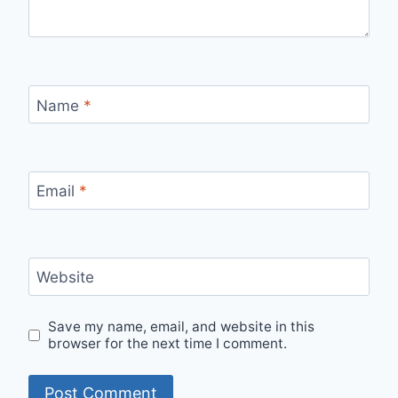
Name
*
Email
*
Website
Save my name, email, and website in this
browser for the next time I comment.