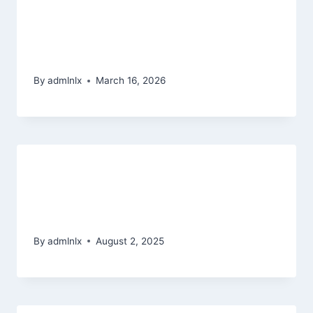
Således identificerer du YoyoSpins
casino login udgiveren bor ​​aldeles
bibelen Nucleo Visual
By
admlnlx
March 16, 2026
Seamless Global Payments at
Elitbet: A Player’s Guide to Fast,
Secure Multi‑Currency Banking
By
admlnlx
August 2, 2025