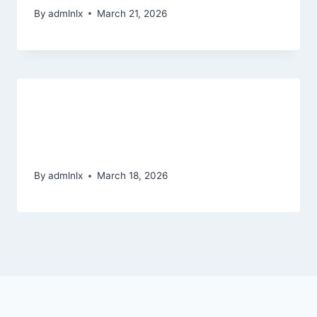
By
admlnlx
March 21, 2026
Blackjack Strategien » Diese Sockel
für Erfolg beim Casino gold strike
Spielen
By
admlnlx
March 18, 2026