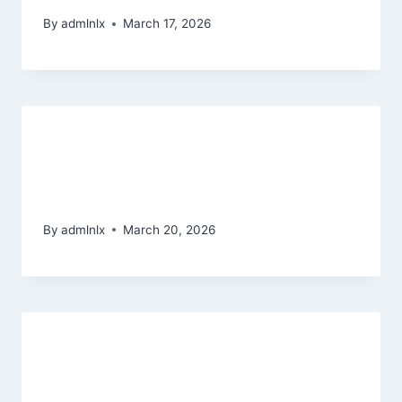
By
admlnlx
March 17, 2026
1?? Is ist und bleibt dasjenige
sinnvolle Verbunden Blackjack
Kasino as part of Brd?
By
admlnlx
March 20, 2026
Online game high quality and you
may assortment at Chumba | four.6
/ 5