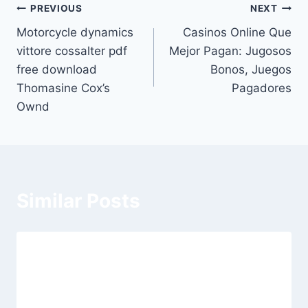
Post
PREVIOUS
NEXT
Motorcycle dynamics
Casinos Online Que
navigation
vittore cossalter pdf
Mejor Pagan: Jugosos
free download
Bonos, Juegos
Thomasine Cox’s
Pagadores
Ownd
Similar Posts
Unser besten Spielsaal Blazing Star
Slot für Geld Prämie Angebote auf
diesseitigen Ansicht