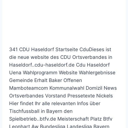
Buch-, Musik- und
Filmsuchmaschine daistesja.de
mit weiteren Anbietern und
zusätzlichem Benutzerkomfort
341 CDU Haseldorf Startseite CduDieses ist
die neue website des CDU Ortsverbandes in
Haseldorf..cdu-haseldorf.de Cdu Haseldorf
Uena Wahlprogramm Website Wahlergebnisse
Gemeinde Erhalt Baker Offenen
Mamboteamcom Kommunalwahl Domizil News
Ortsverbandes Vorstand Pressetexte Nickels
Hier findet Ihr alle relevanten Infos über
Tischfussball in Bayern den
Spielbetrieb..btfv.de Meisterschaft Platz Btfv
Leonhart Aw Bundesliga Landesliga Bayern