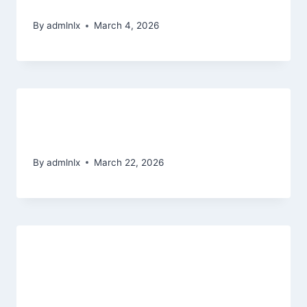
By
admlnlx
March 4, 2026
2022 preowned lingerie Lingerie
Fashion: Innocent Nostalgia
By
admlnlx
March 22, 2026
10 Melhores Slots para Aparelhar
Lista Atualizada Jogo de slot
Immortal Glory para 2026