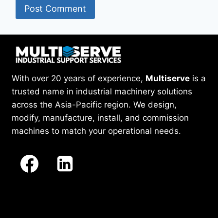
With over 20 years of experience,
Multiserve
is a
trusted name in industrial machinery solutions
across the Asia-Pacific region. We design,
modify, manufacture, install, and commission
machines to match your operational needs.