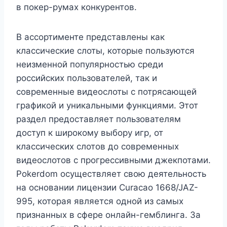
в покер-румах конкурентов.
В ассортименте представлены как
классические слоты, которые пользуются
неизменной популярностью среди
российских пользователей, так и
современные видеослоты с потрясающей
графикой и уникальными функциями. Этот
раздел предоставляет пользователям
доступ к широкому выбору игр, от
классических слотов до современных
видеослотов с прогрессивными джекпотами.
Pokerdom осуществляет свою деятельность
на основании лицензии Curacao 1668/JAZ-
995, которая является одной из самых
признанных в сфере онлайн-гемблинга. За