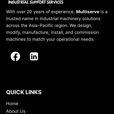
With over 20 years of experience,
Multiserve
is a
trusted name in industrial machinery solutions
across the Asia-Pacific region. We design,
modify, manufacture, install, and commission
machines to match your operational needs.
QUICK LINKS
Home
About Us