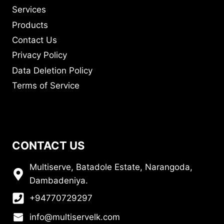
Services
Products
Contact Us
Privacy Policy
Data Deletion Policy
Terms of Service
CONTACT US
Multiserve, Batadole Estate, Narangoda,
Dambadeniya.
+94770729297
info@multiservelk.com