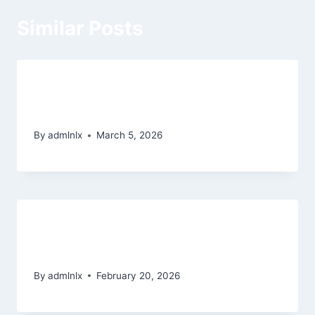
Similar Posts
The Founding of YouTube A Short
History
By
admlnlx
March 5, 2026
UP-X Официальный сайт: Вход и
возможности платформы
By
admlnlx
February 20, 2026