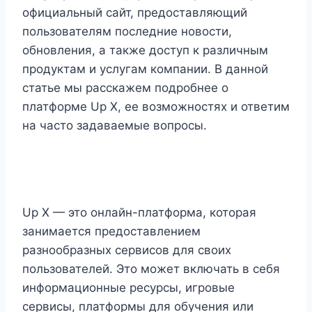
официальный сайт, предоставляющий
пользователям последние новости,
обновления, а также доступ к различным
продуктам и услугам компании. В данной
статье мы расскажем подробнее о
платформе Up X, ее возможностях и ответим
на часто задаваемые вопросы.
Что такое Up X?
Up X — это онлайн-платформа, которая
занимается предоставлением
разнообразных сервисов для своих
пользователей. Это может включать в себя
информационные ресурсы, игровые
сервисы, платформы для обучения или