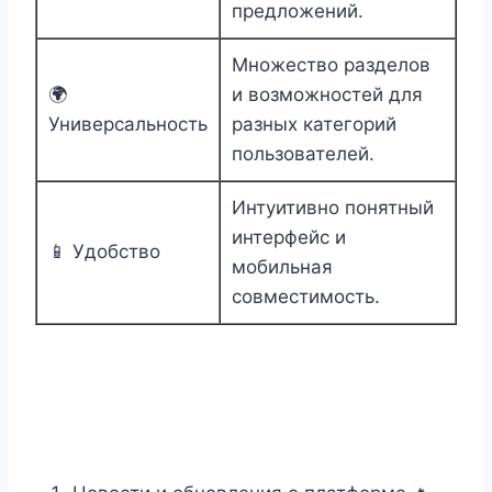
предложений.
Множество разделов
🌍
и возможностей для
Универсальность
разных категорий
пользователей.
Интуитивно понятный
интерфейс и
📱 Удобство
мобильная
совместимость.
Что можно найти на сайте
Up X?