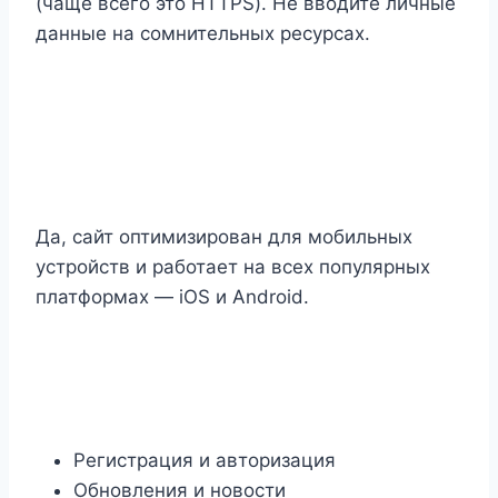
(чаще всего это HTTPS). Не вводите личные
данные на сомнительных ресурсах.
2. Можно ли использовать
сайт на мобильных
устройствах?
Да, сайт оптимизирован для мобильных
устройств и работает на всех популярных
платформах — iOS и Android.
3. Какие услуги доступны на
сайте Up X?
Регистрация и авторизация
Обновления и новости