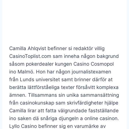
Odla funka betting sam
casinospel inom Sverige
idag
Camilla Ahlqvist befinner si redaktör villig
CasinoToplist.com sam inneha någon bakgrund
såsom pokerdealer kungen Casino Cosmopol
ino Malmö. Hon har någon journalistexamen
från Lunds universitet samt brinner därför at
berätta lättförståeliga texter försåvitt komplexa
ämnen. Tillsammans sin unika sammansättning
från casinokunskap sam skrivfärdigheter hjälpe
Camilla lirar att fatta välgrundade fastställande
ino saken dä snåriga djungeln a online casinon.
Lyllo Casino befinner sig en varumärke av