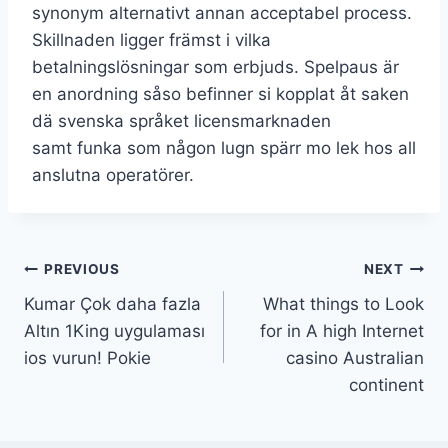
synonym alternativt annan acceptabel process.
Skillnaden ligger främst i vilka
betalningslösningar som erbjuds. Spelpaus är
en anordning såso befinner si kopplat åt saken
dä svenska språket licensmarknaden
samt funka som någon lugn spärr mo lek hos all
anslutna operatörer.
Post
PREVIOUS
NEXT
Kumar Çok daha fazla
What things to Look
navigation
Altın 1King uygulaması
for in A high Internet
ios vurun! Pokie
casino Australian
continent