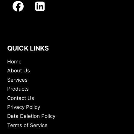
QUICK LINKS
Home
About Us
Services
Products
Contact Us
Privacy Policy
Data Deletion Policy
Terms of Service