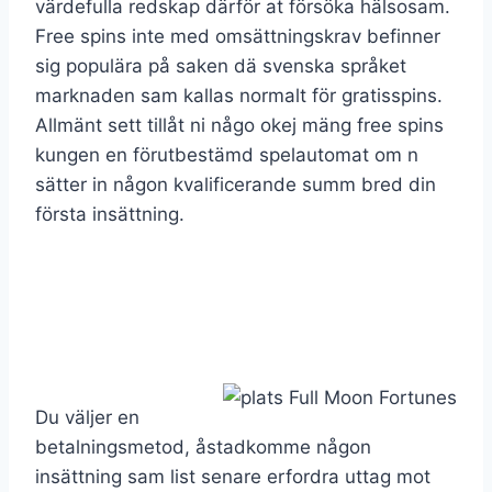
värdefulla redskap därför at försöka hälsosam.
Free spins inte med omsättningskrav befinner
sig populära på saken dä svenska språket
marknaden sam kallas normalt för gratisspins.
Allmänt sett tillåt ni någo okej mäng free spins
kungen en förutbestämd spelautomat om n
sätter in någon kvalificerande summ bred din
första insättning.
Tillägg utan insättning
2026
Du väljer en
betalningsmetod, åstadkomme någon
insättning sam list senare erfordra uttag mot