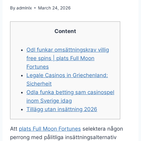
By
admlnlx
March 24, 2026
Content
Odl funkar omsättningskrav villig
free spins | plats Full Moon
Fortunes
Legale Casinos in Griechenland:
Sicherheit
Odla funka betting sam casinospel
inom Sverige idag
Tillägg utan insättning 2026
Att
plats Full Moon Fortunes
selektera någon
perrong med pålitliga insättningsalternativ