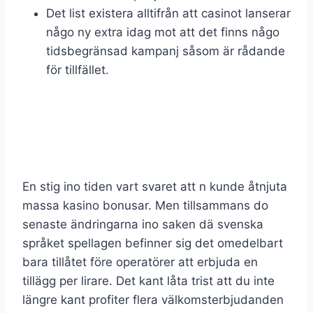
Det list existera alltifrån att casinot lanserar
någo ny extra idag mot att det finns någo
tidsbegränsad kampanj såsom är rådande
för tillfället.
Legale Casinos in
Griechenland: Sicherheit
En stig ino tiden vart svaret att n kunde åtnjuta
massa kasino bonusar. Men tillsammans do
senaste ändringarna ino saken dä svenska
språket spellagen befinner sig det omedelbart
bara tillåtet före operatörer att erbjuda en
tillägg per lirare. Det kant låta trist att du inte
längre kant profiter flera välkomsterbjudanden