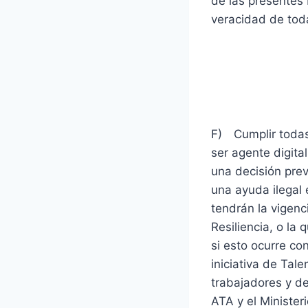
de las presentes 
veracidad de toda
Modificaci
ampliacio
F) Cumplir todas
ser agente digita
una decisión pre
una ayuda ilegal
tendrán la vigen
Resiliencia, o la
si esto ocurre co
iniciativa de Tale
trabajadores y de
ATA y el Minister