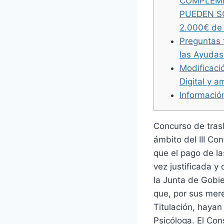
COMPLEME
PUEDEN S
2.000€ de
Preguntas 
las Ayudas 
Modificaci
Digital y a
Informació
Concurso de trasl
ámbito del III Co
que el pago de la
vez justificada 
la Junta de Gobi
que, por sus mere
Titulación, hayan
Psicóloga. El Co