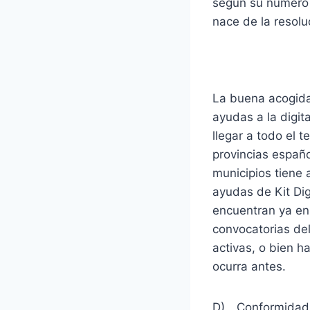
según su número 
nace de la resol
Trámites y 
La buena acogida
ayudas a la digi
llegar a todo el t
provincias españo
municipios tiene
ayudas de Kit Di
encuentran ya en 
convocatorias de
activas, o bien h
ocurra antes.
D) Conformidad e