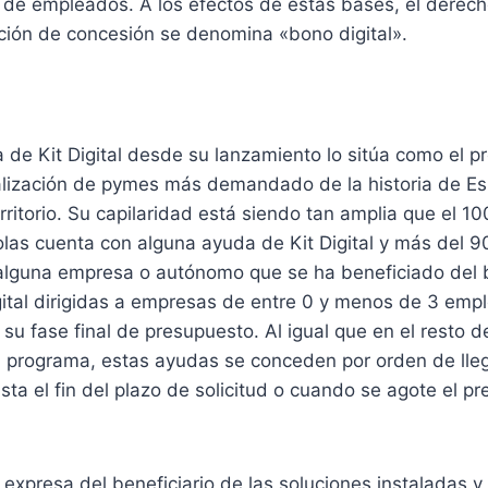
de empleados. A los efectos de estas bases, el derec
ución de concesión se denomina «bono digital».
servicios
 de Kit Digital desde su lanzamiento lo sitúa como el 
talización de pymes más demandado de la historia de E
erritorio. Su capilaridad está siendo tan amplia que el 1
las cuenta con alguna ayuda de Kit Digital y más del 9
 alguna empresa o autónomo que se ha beneficiado del b
gital dirigidas a empresas de entre 0 y menos de 3 emp
su fase final de presupuesto. Al igual que en el resto d
l programa, estas ayudas se conceden por orden de lle
asta el fin del plazo de solicitud o cuando se agote el p
xpresa del beneficiario de las soluciones instaladas 