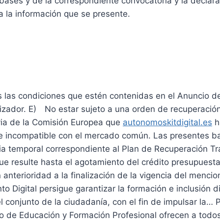
bases y de la correspondiente convocatoria y la declara
 la información que se presente.
ón de las bases de Kit Digital y
nes de la ayuda
 las condiciones que estén contenidas en el Anuncio d
lizador. E) No estar sujeto a una orden de recuperació
via de la Comisión Europea que
autonomoskitdigital.es
h
 e incompatible con el mercado común. Las presentes b
cia temporal correspondiente al Plan de Recuperación T
 que resulte hasta el agotamiento del crédito presupuest
n anterioridad a la finalización de la vigencia del menci
nto Digital persigue garantizar la formación e inclusión di
l conjunto de la ciudadanía, con el fin de impulsar la… P
io de Educación y Formación Profesional ofrecen a todo