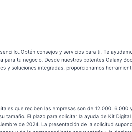
NES COMPLEMENTARIAS QUE P
R CON LOS 2.000€ de ayuda
 sencillo..Obtén consejos y servicios para ti. Te ayudam
a para tu negocio. Desde nuestros potentes Galaxy Bo
les y soluciones integradas, proporcionamos herramient
recuentes acerca de las Ayudas Kit Dig
gitales que reciben las empresas son de 12.000, 6.000 
 tamaño. El plazo para solicitar la ayuda de Kit Digital
ciembre de 2024. La presentación de la solicitud supon