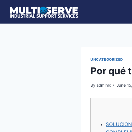
Skip
to
content
UNCATEGORIZED
Por qué t
By
admlnlx
June 15
SOLUCION