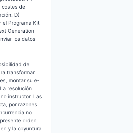
s costes de
zación. D)
r el Programa Kit
ext Generation
nviar los datos
osibilidad de
ara transformar
les, montar su e-
La resolución
no instructor. Las
ta, por razones
ncurrencia no
a presente orden.
den y la coyuntura