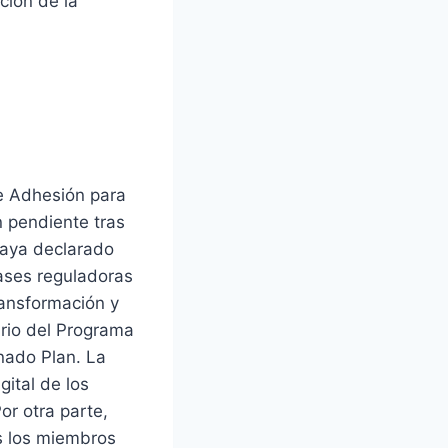
ción de la
e Adhesión para
n pendiente tras
aya declarado
ases reguladoras
ransformación y
ario del Programa
onado Plan. La
gital de los
or otra parte,
s los miembros