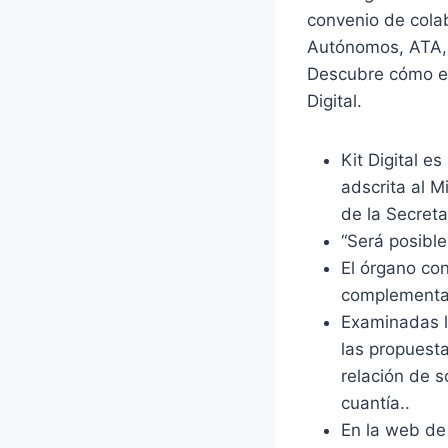
convenio de cola
Autónomos, ATA, 
Descubre cómo emp
Digital.
Kit Digital 
adscrita al M
de la Secretar
“Será posible
El órgano co
complementar
Examinadas l
las propuesta
relación de s
cuantía..
En la web de 