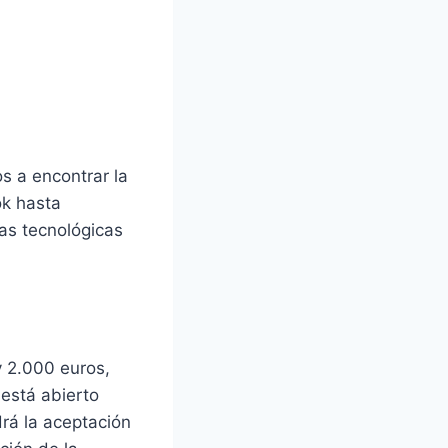
UEDEN
os a encontrar la
ok hasta
as tecnológicas
ital
y 2.000 euros,
 está abierto
drá la aceptación