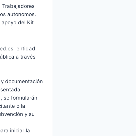
e Trabajadores
ogos autónomos.
 apoyo del Kit
Red.es, entidad
ública a través
es y documentación
esentada.
, se formularán
itante o la
subvención y su
ra iniciar la