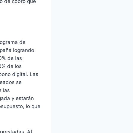
ho de cobro que
programa de
spaña logrando
00% de las
0% de los
ono digital. Las
leados se
e las
gada y estarán
resupuesto, lo que
y prestadas. A)