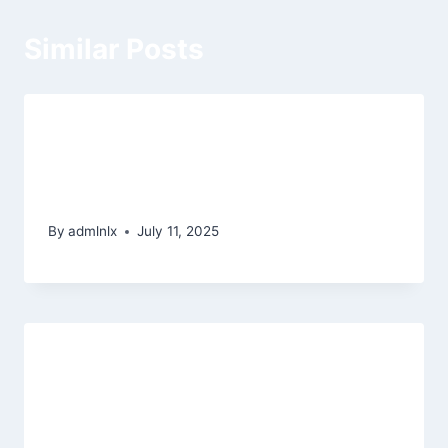
Similar Posts
Emerging Trends in Online Slot
Gaming: A Deep Dive into
Innovative Player Experiences
By
admlnlx
July 11, 2025
Chumba Local casino desired
provide 2025: Is Chumba 100 %
free Sweeps Gold coins Added