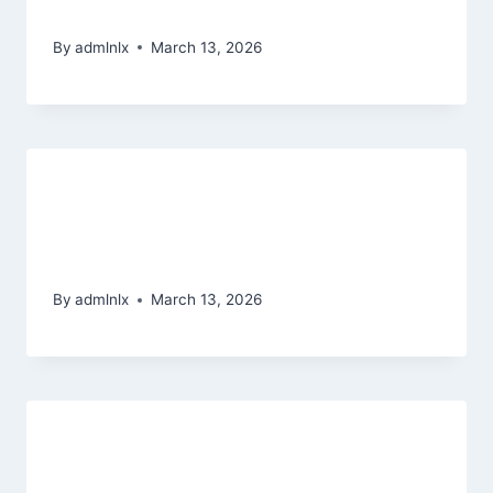
bonus Any worthwhile?
By
admlnlx
March 13, 2026
Beste dolphins pearl deluxe Online -
Slot Echtgeld Verbunden Casinos:
Top 15 für Deutschland
By
admlnlx
March 13, 2026
100 percent free Harbors On the
internet Enjoy 10000+ Slots Free of