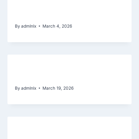
best online 50x poker play casino
charge
By
admlnlx
March 4, 2026
With so many out there, those that
could you believe?
By
admlnlx
March 19, 2026
Strendus es nuestro casino online
sobra seguro desplazandolo hacia